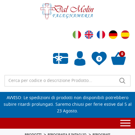
0
0
Wishlist vuota
AVVISO: Le spedizioni di prodotti non disponibili potrebbero
subire ritardi prolungati. Saremo chiusi per ferie estive dal 5 al
23 Agosto.
Togg
navi