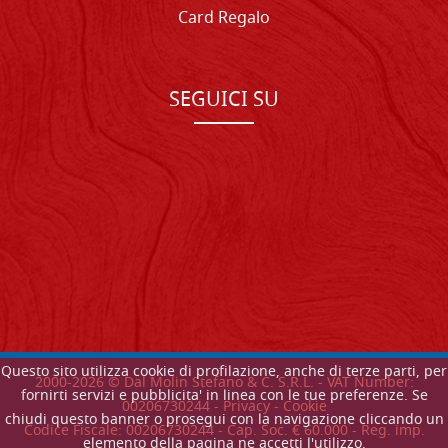
Card Regalo
SEGUICI SU
Questo sito utilizza cookie di profilazione, anche di terze parti, per
2000-
2026
© Dal Molin Stefano & C. S.R.L. - VAT Number:
fornirti servizi e pubblicita' in linea con le tue preferenze. Se
00206730244 -
Privacy
-
Cookie
chiudi questo banner o prosegui con la navigazione cliccando un
Codice Fiscale: 00206730244 - Cap. Soc. € 60.000 - Reg. imp.
elemento della pagina ne accetti l'utilizzo.