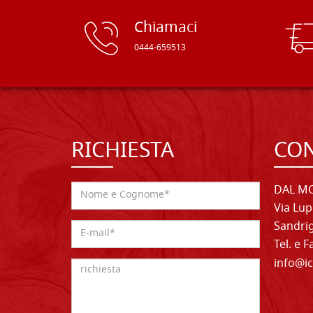
Chiamaci
0444-659513
RICHIESTA
CON
DAL MO
Via Lup
Sandrig
Tel. e 
info@ic