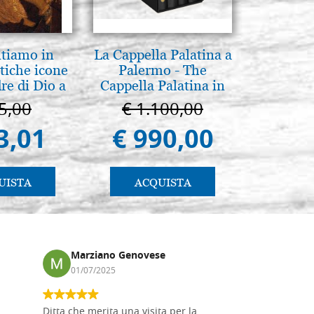
ntiamo in
La Cappella Palatina a
Luce del
tiche icone
Palermo - The
Icone:
re di Dio a
Cappella Palatina in
avanzati 
 e Suzdal
Palermo
pratic
5,00
€ 1.100,00
€ 
al. 2019)
3,01
€ 990,00
€ 
UISTA
ACQUISTA
AC
Marziano Genovese
Anna
01/07/2025
17/02
Ditta che merita una visita per la
Le tavole i