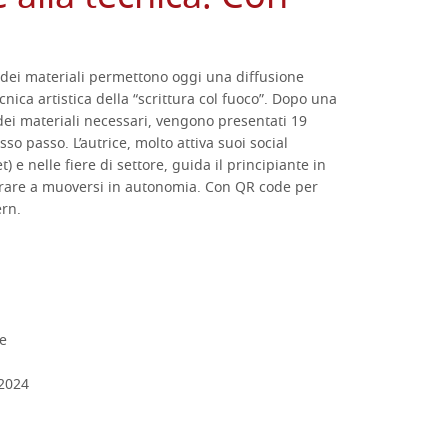
a dei materiali permettono oggi una diffusione
nica artistica della “scrittura col fuoco”. Dopo una
ei materiali necessari, vengono presentati 19
asso passo. L’autrice, molto attiva suoi social
) e nelle fiere di settore, guida il principiante in
arare a muoversi in autonomia. Con QR code per
ern.
he
 2024