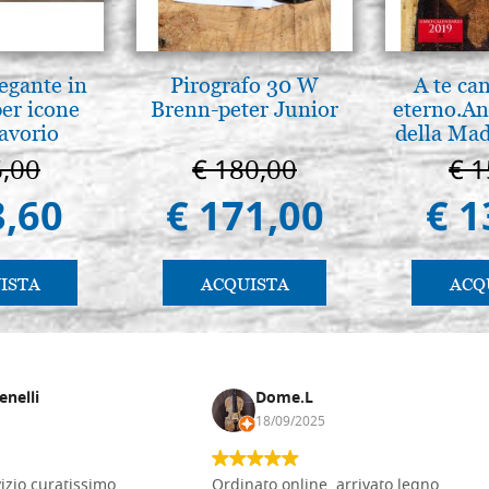
legante in
Pirografo 30 W
A te ca
per icone
Brenn-peter Junior
eterno.An
 avorio
della Mad
Vladimir
6,00
€ 180,00
€ 1
(libro-c
3,60
€ 171,00
€ 1
ISTA
ACQUISTA
ACQ
enelli
Dome.L
18/09/2025
vizio curatissimo,
Ordinato online, arrivato legno