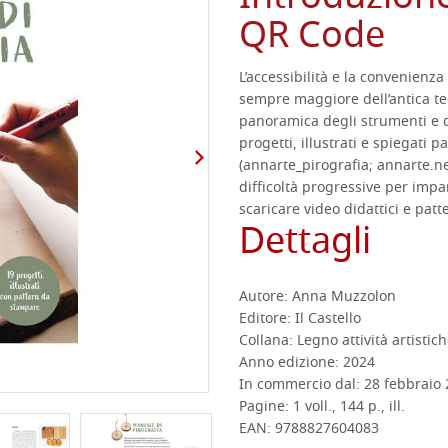
QR Code
L’accessibilità e la convenienz
sempre maggiore dell’antica tec
panoramica degli strumenti e d
progetti, illustrati e spiegati p
(annarte_pirografia; annarte.net
difficoltà progressive per imp
scaricare video didattici e patt
Dettagli
Autore:
Anna Muzzolon
Editore:
Il Castello
Collana:
Legno attività artistic
Anno edizione:
2024
In commercio dal:
28 febbraio
Pagine:
1 voll., 144 p., ill.
EAN:
9788827604083