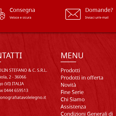
Consegna
Domande?
Veloce e sicura
Inviaci un'e-mail
TATTI
MENU
Prodotti
LIN STEFANO & C. S.R.L.
iola, 2 - 36066
Prodotti in offerta
o (VI) ITALIA
Novità
Fax 0444 659513
Fine Serie
onografiatavolelegno.it
Chi Siamo
Assistenza
Condizioni Generali di