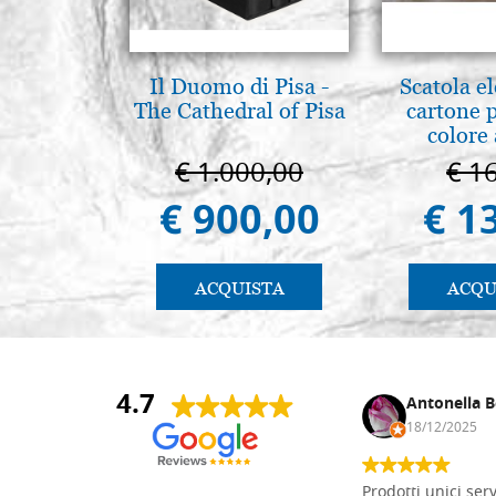
Il Duomo di Pisa -
Scatola e
The Cathedral of Pisa
cartone 
colore
€ 1.000,00
€ 1
€ 900,00
€ 1
ACQUISTA
ACQU
4.7
Andrea Monguzzi
Antonella B
15/01/2025
18/12/2025
Non pratico l'iconografia, ma mi
Prodotti unici ser