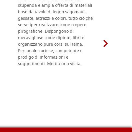
stupenda e ampia offerta di materiali
da me acqu
base da tavole di legno sagomate,
fornitissi
gessate, attrezzi e colori: tutto ciò che
per esegui
serve iper realizzare icone o opere
un ottimo 
pirografiche. Dispongono di
sono dispo
meravigliose icone dipinte, libri e
di formati
organizzano pure corsi sul tema.
l'imballagg
Personale cortese, competente e
ricevuti c
prodigo di informazioni e
Complimen
suggerimenti. Merita una visita.