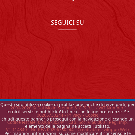
SEGUICI SU
Questo sito utilizza cookie di profilazione, anche di terze parti, per
2000-
2026
© Dal Molin Stefano & C. S.R.L. - VAT Number:
fornirti servizi e pubblicita' in linea con le tue preferenze. Se
00206730244 -
Privacy
-
Cookie
chiudi questo banner o prosegui con la navigazione cliccando un
Codice Fiscale: 00206730244 - Cap. Soc. € 60.000 - Reg. imp.
elemento della pagina ne accetti l'utilizzo.
VI: 114340 - Nr. REA 00206730244 - Creatività e sviluppo Web
Per maggiori informazioni su come modificare il consenso e le