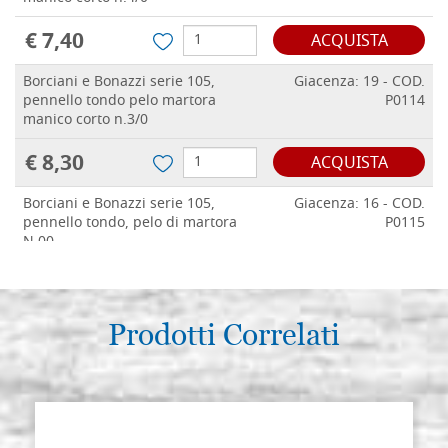
€ 7,40
ACQUISTA
Borciani e Bonazzi serie 105,
Giacenza: 19 - COD.
pennello tondo pelo martora
P0114
manico corto n.3/0
€ 8,30
ACQUISTA
Borciani e Bonazzi serie 105,
Giacenza: 16 - COD.
pennello tondo, pelo di martora
P0115
N.00
€ 9,00
ACQUISTA
Borciani e Bonazzi serie 105,
Prodotti Correlati
Giacenza: 18 - COD.
pennello tondo, pelo di martora
P0116
N.0
€ 9,20
ACQUISTA