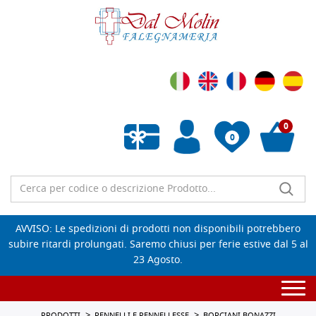
0
0
Wishlist vuota
AVVISO: Le spedizioni di prodotti non disponibili potrebbero
subire ritardi prolungati. Saremo chiusi per ferie estive dal 5 al
23 Agosto.
Togg
navi