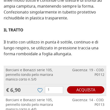
linee molto sottili e continue che stesure di sfondi ad
ampia campitura, mantenendo sempre la forma.
Confezionato singolarmente in tubetto protettivo
richiudibile in plastica trasparente.
IL TRATTO
Il tratto con utilizzo in punta è sottile, continuo e di
lungo respiro, se utilizzato in pressione traccia una
forma romboidale a foglia allungata.
Borciani e Bonazzi serie 105,
Giacenza: 19 - COD.
pennello tondo pelo martora
P0112
manico corto n.5/0
€ 6,90
ACQUISTA
Borciani e Bonazzi serie 105,
Giacenza: 14 - COD.
pennello tondo pelo martora
P0113
manico corto n.4/0