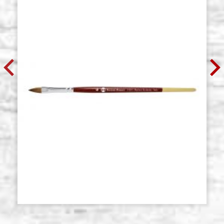
Borciani e Bonazzi serie 105,
Giacenza: 15 - COD.
pennello tondo, pelo di martora
P0117
N.1
€ 10,40
ACQUISTA
Borciani e Bonazzi serie 105,
Giacenza: 16 - COD.
pennello tondo, pelo di martora
P0118
N.2
€ 12,00
ACQUISTA
Borciani e Bonazzi serie 105,
Giacenza: 12 - COD.
pennello tondo, pelo di martora N.
P0119
3
€ 13,20
ACQUISTA
Borciani e Bonazzi serie 105,
Giacenza: 7 - COD.
pennello tondo, pelo di martora
P0120
N.4