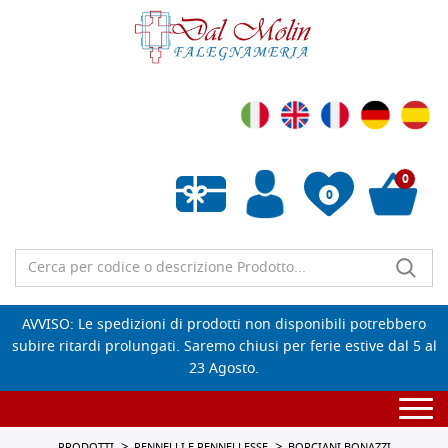
0
0
Wishlist vuota
AVVISO: Le spedizioni di prodotti non disponibili potrebbero
subire ritardi prolungati. Saremo chiusi per ferie estive dal 5 al
23 Agosto.
Togg
navi