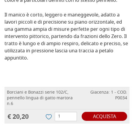
colore a particolari definiti con lo stesso pennello.
Il manico è corto, leggero e maneggevole, adatto a
lavori piccoli e di precisione su piano orizzontale, ed
una gamma ampia di misure perfette per ogni tipo di
intervento pittorico, partendo da frazioni dello Zero. Il
tratto è lungo e di ampio respiro, delicato e preciso, se
utilizzata in pressione lascia una traccia a petalo
appuntito.
Borciani e Bonazzi serie 102/C,
Giacenza: 1 - COD.
pennello lingua di gatto martora
P0034
n.6
€ 20,20
ACQUISTA