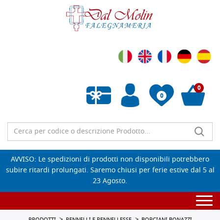
0
0
Wishlist vuota
AVVISO: Le spedizioni di prodotti non disponibili potrebbero
subire ritardi prolungati. Saremo chiusi per ferie estive dal 5 al
23 Agosto.
Togg
navi