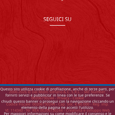
SEGUICI SU
Questo sito utilizza cookie di profilazione, anche di terze parti, per
2000-
2026
© Dal Molin Stefano & C. S.R.L. - VAT Number:
fornirti servizi e pubblicita' in linea con le tue preferenze. Se
00206730244 -
Privacy
-
Cookie
chiudi questo banner o prosegui con la navigazione cliccando un
Codice Fiscale: 00206730244 - Cap. Soc. € 60.000 - Reg. imp.
elemento della pagina ne accetti l'utilizzo.
VI: 114340 - Nr. REA 00206730244 - Creatività e sviluppo Web
Per maggiori informazioni su come modificare il consenso e le