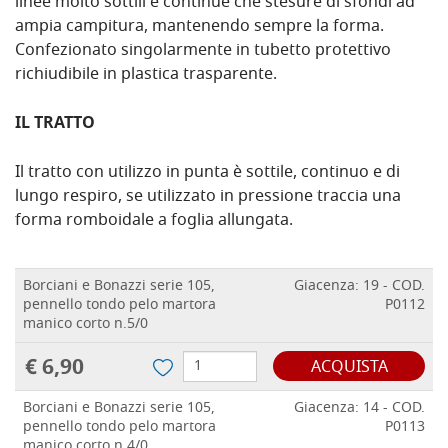
linee molto sottili e continue che stesure di sfondi ad
ampia campitura, mantenendo sempre la forma.
Confezionato singolarmente in tubetto protettivo
richiudibile in plastica trasparente.
IL TRATTO
Il tratto con utilizzo in punta è sottile, continuo e di
lungo respiro, se utilizzato in pressione traccia una
forma romboidale a foglia allungata.
Borciani e Bonazzi serie 105,
Giacenza: 19 - COD.
pennello tondo pelo martora
P0112
manico corto n.5/0
€ 6,90
ACQUISTA
Borciani e Bonazzi serie 105,
Giacenza: 14 - COD.
pennello tondo pelo martora
P0113
manico corto n.4/0