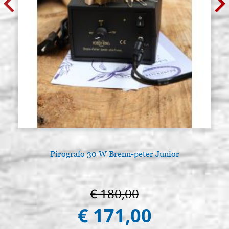
Pirografo 30 W Brenn-peter Junior
A
€ 180,00
€ 171,00