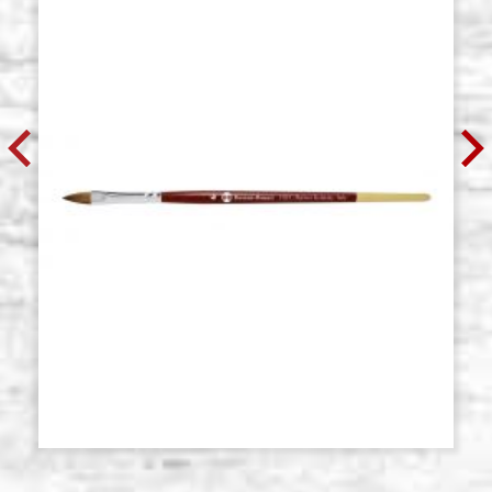
Borciani e Bonazzi serie 105,
Giacenza: 15 - COD.
pennello tondo, pelo di martora
P0117
N.1
€ 10,40
ACQUISTA
Borciani e Bonazzi serie 105,
Giacenza: 16 - COD.
pennello tondo, pelo di martora
P0118
N.2
€ 12,00
ACQUISTA
Borciani e Bonazzi serie 105,
Giacenza: 12 - COD.
pennello tondo, pelo di martora N.
P0119
3
€ 13,20
ACQUISTA
Borciani e Bonazzi serie 105,
Giacenza: 7 - COD.
pennello tondo, pelo di martora
P0120
N.4