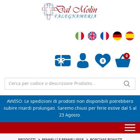
0
0
Wishlist vuota
AVVISO: Le spedizioni di prodotti non disponibili potrebbero
subire ritardi prolungati. Saremo chiusi per ferie estive dal 5 al
23 Agosto.
Togg
navi