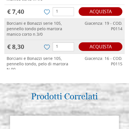
€ 7,40
ACQUISTA
Borciani e Bonazzi serie 105,
Giacenza: 19 - COD.
pennello tondo pelo martora
P0114
manico corto n.3/0
€ 8,30
ACQUISTA
Borciani e Bonazzi serie 105,
Giacenza: 16 - COD.
pennello tondo, pelo di martora
P0115
N.00
€ 9,00
ACQUISTA
Borciani e Bonazzi serie 105,
Prodotti Correlati
Giacenza: 18 - COD.
pennello tondo, pelo di martora
P0116
N.0
€ 9,20
ACQUISTA