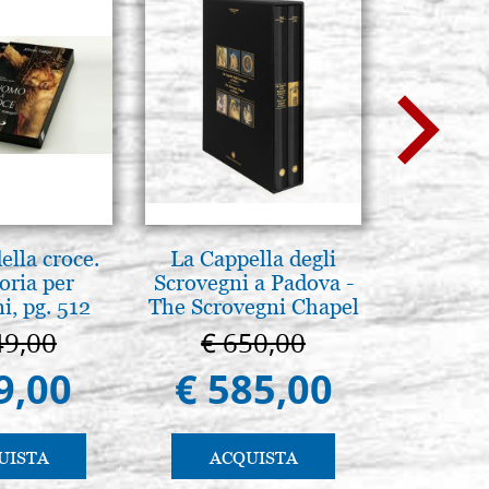
lla croce.
La Cappella degli
Luce del
oria per
Scrovegni a Padova -
Icone:
, pg. 512
The Scrovegni Chapel
avanzati 
in Padua
pratic
49,00
€ 650,00
€ 
9,00
€ 585,00
€ 
UISTA
ACQUISTA
AC