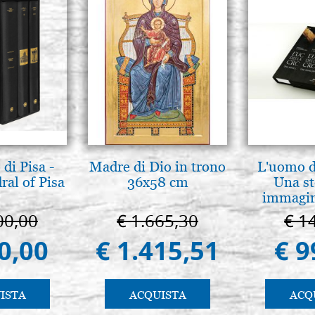
di Pisa -
Madre di Dio in trono
L'uomo de
ral of Pisa
36x58 cm
Una st
immagini
00,00
€ 1.665,30
€ 1
0,00
€ 1.415,51
€ 9
ISTA
ACQUISTA
ACQ