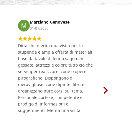
Marziano Genovese
Anna
01/07/2025
17/02
Ditta che merita una visita per la
Le tavole i
stupenda e ampia offerta di materiali
da me acqu
base da tavole di legno sagomate,
fornitissi
gessate, attrezzi e colori: tutto ciò che
per esegui
serve iper realizzare icone o opere
un ottimo 
pirografiche. Dispongono di
sono dispo
meravigliose icone dipinte, libri e
di formati
organizzano pure corsi sul tema.
l'imballagg
Personale cortese, competente e
ricevuti c
prodigo di informazioni e
Complimen
suggerimenti. Merita una visita.