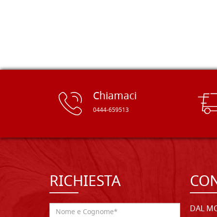
rifinite e a prezzi onesti. Inserito
immediatamente nei miei preferiti il
sito, dal quale conto di ordinare
spesso :) Grazie mille!
Chiamaci
0444-659513
RICHIESTA
CON
DAL MO