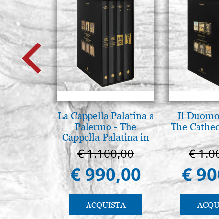
La Cappella Palatina a
Il Duomo 
Palermo - The
The Cathed
Cappella Palatina in
Palermo
€ 1.100,00
€ 1.0
€ 990,00
€ 90
ACQUISTA
ACQU