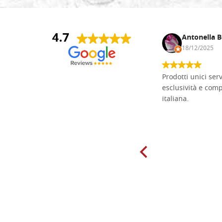
4.7
Andrea Monguzzi
Antonella B
15/01/2025
18/12/2025
Non pratico l'iconografia, ma mi
Prodotti unici ser
cimento con il chip carving. Ho girato
esclusività e com
mari e monti online alla ricerca di
italiana.
tavole di tiglio per poter coltivare il
mio hobby, e ne ho comprate diverse
da diversi fornitori. Ho sempre speso
molto per delle tavole scadenti. Un
giorno sono finito, per caso, sul sito
della Falegnameria Dal Molin e mi si
è aperto un mondo. Tavole di tutte le
misure, e anche di forme particolari...
Ne ho ordinata qualcuna per provare
e devo dire: FINALMENTE! Finalmente
delle tavole di alta qualità, ben