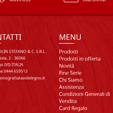
Veloce e sicura
Inviaci un'e-mail
TATTI
MENU
Prodotti
LIN STEFANO & C. S.R.L.
iola, 2 - 36066
Prodotti in offerta
o (VI) ITALIA
Novità
Fax 0444 659513
Fine Serie
onografiatavolelegno.it
Chi Siamo
Assistenza
Condizioni Generali di
Vendita
Card Regalo