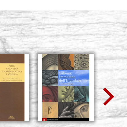
iscia con
Giacenza: 0 - COD. G120Y1A
ACQUISTA
iscia con
Giacenza: 0 - COD. G140Y1A
ACQUISTA