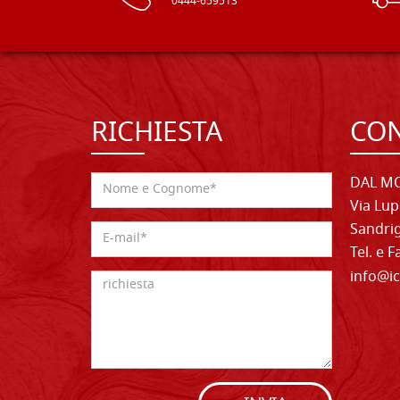
0444-659513
RICHIESTA
CON
DAL MO
Via Lup
Sandrig
Tel. e 
info@ic