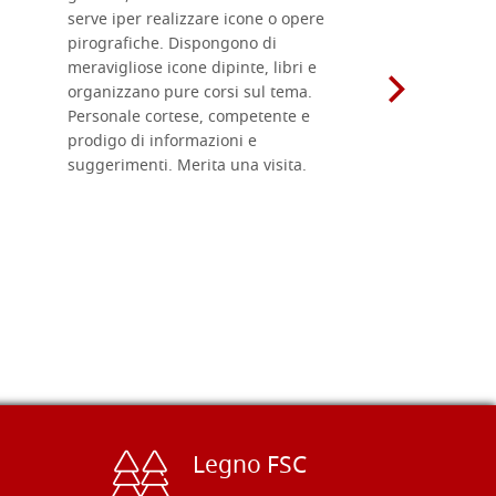
serve iper realizzare icone o opere
un ottimo 
pirografiche. Dispongono di
sono dispo
meravigliose icone dipinte, libri e
di formati
organizzano pure corsi sul tema.
l'imballagg
Personale cortese, competente e
ricevuti c
prodigo di informazioni e
Complimen
suggerimenti. Merita una visita.
Legno FSC