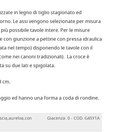
izzate in legno di tiglio stagionato ed
forno. Le assi vengono selezionate per misura
 più possibile tavole intere. Per le misure
te con giunzione a pettine con pressa idraulica
ta nel tempo) disponendo le tavole con il
come nei canoni tradizionali). La croce è
ta su due lati e spigolata.
3 cm.
faggio ed hanno una forma a coda di rondine.
scia,aureloa,con
Giacenza: 0 - COD. G45Y1A