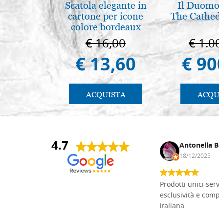
Scatola elegante in
Il Duomo 
cartone per icone
The Cathed
colore bordeaux
€ 16,00
€ 1.0
€ 13,60
€ 90
ACQUISTA
ACQU
4.7
Andrea Monguzzi
Antonella B
15/01/2025
18/12/2025
Non pratico l'iconografia, ma mi
Prodotti unici ser
cimento con il chip carving. Ho girato
esclusività e com
mari e monti online alla ricerca di
italiana.
tavole di tiglio per poter coltivare il