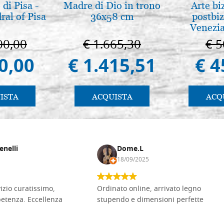
di Pisa -
Madre di Dio in trono
Arte bi
ral of Pisa
36x58 cm
postbiz
Venezia
00,00
€ 1.665,30
€ 5
0,00
€ 1.415,51
€ 4
ISTA
ACQUISTA
ACQ
enelli
Dome.L
18/09/2025
vizio curatissimo,
Ordinato online, arrivato legno
petenza. Eccellenza
stupendo e dimensioni perfette