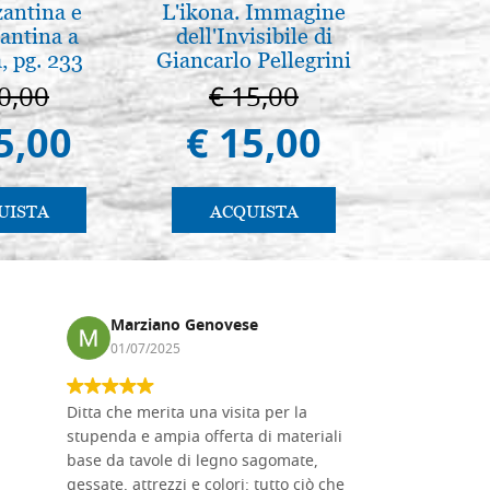
zantina e
L'ikona. Immagine
Madre d
antina a
dell'Invisibile di
tene
, pg. 233
Giancarlo Pellegrini
Novgoro
0,00
€ 15,00
€ 4
5,00
€ 15,00
€ 4
UISTA
ACQUISTA
AC
Marziano Genovese
Anna
01/07/2025
17/02
Ditta che merita una visita per la
Le tavole i
stupenda e ampia offerta di materiali
da me acqu
base da tavole di legno sagomate,
fornitissi
gessate, attrezzi e colori: tutto ciò che
per esegui