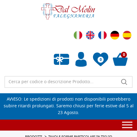
0
0
Wishlist vuota
AVVISO: Le spedizioni di prodotti non disponibili potrebbero
subire ritardi prolungati. Saremo chiusi per ferie estive dal 5 al
23 Agosto.
Togg
navi