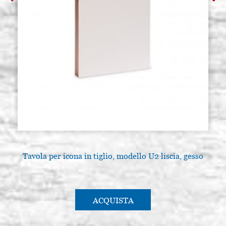
Tavola per icona in tiglio, modello U2 liscia, gesso
ACQUISTA