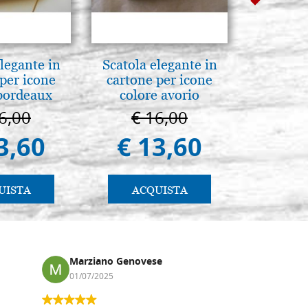
legante in
Scatola elegante in
A te c
per icone
cartone per icone
eterno.A
bordeaux
colore avorio
della Ma
Vladimi
6,00
€ 16,00
€ 
(libro-
3,60
€ 13,60
€ 
UISTA
ACQUISTA
AC
Marziano Genovese
Anna
01/07/2025
17/02