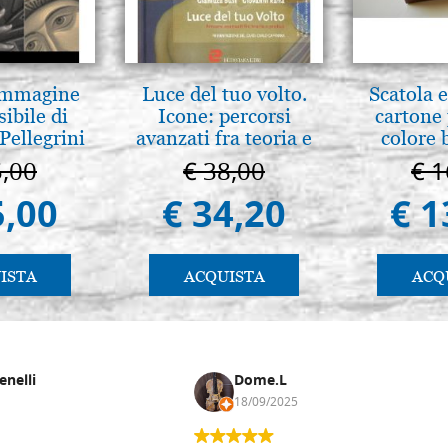
 Immagine
Luce del tuo volto.
Scatola e
sibile di
Icone: percorsi
cartone 
Pellegrini
avanzati fra teoria e
colore 
pratica. pg. 430
5,00
€ 38,00
€ 1
5,00
€ 34,20
€ 1
ISTA
ACQUISTA
ACQ
enelli
Dome.L
18/09/2025