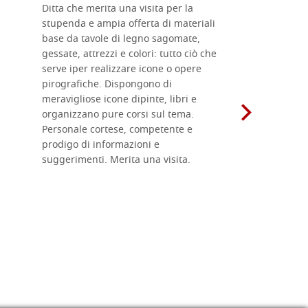
Ditta che merita una visita per la
Le tavole i
stupenda e ampia offerta di materiali
da me acqu
base da tavole di legno sagomate,
fornitissi
gessate, attrezzi e colori: tutto ciò che
per esegui
serve iper realizzare icone o opere
un ottimo 
pirografiche. Dispongono di
sono dispo
meravigliose icone dipinte, libri e
di formati
organizzano pure corsi sul tema.
l'imballagg
Personale cortese, competente e
ricevuti c
prodigo di informazioni e
Complimen
suggerimenti. Merita una visita.