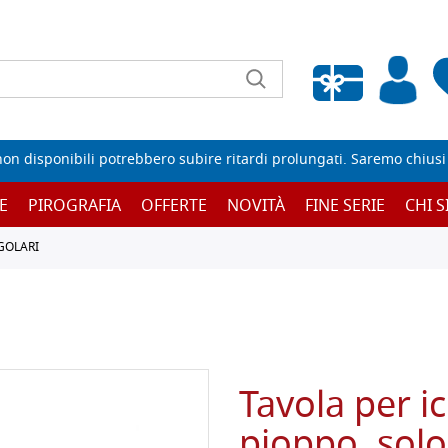
Wishlist vuota
non disponibili potrebbero subire ritardi prolungati. Saremo chiusi p
E
PIROGRAFIA
OFFERTE
NOVITÀ
FINE SERIE
CHI 
GOLARI
Tavola per i
pioppo, solo