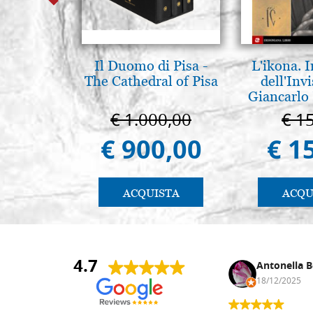
Il Duomo di Pisa -
L'ikona.
The Cathedral of Pisa
dell'Invi
Giancarlo 
€ 1.000,00
€ 1
€ 900,00
€ 1
ACQUISTA
ACQU
4.7
Andrea Monguzzi
Antonella B
15/01/2025
18/12/2025