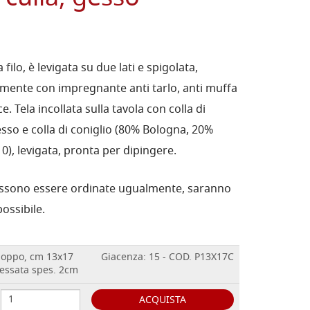
filo, è levigata su due lati e spigolata,
almente con impregnante anti tarlo, anti muffa
e. Tela incollata sulla tavola con colla di
esso e colla di coniglio (80% Bologna, 20%
10), levigata, pronta per dipingere.
ossono essere ordinate ugualmente, saranno
ossibile.
pioppo, cm 13x17
Giacenza: 15 - COD. P13X17C
gessata spes. 2cm
ACQUISTA