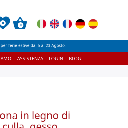
0
0
er ferie estive dal 5 al 23 Agosto.
SIAMO
ASSISTENZA
LOGIN
BLOG
cona in legno di
 culla, gesso