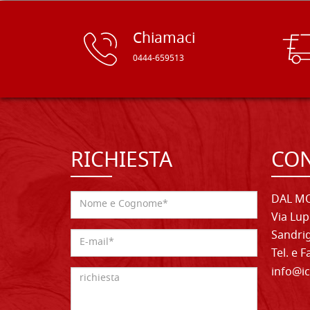
Chiamaci
0444-659513
RICHIESTA
CON
DAL MO
Via Lup
Sandrig
Tel. e 
info@ic