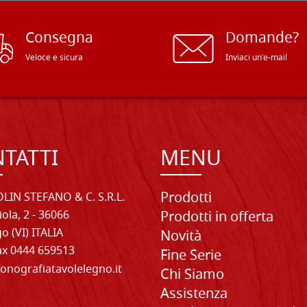
Consegna
Domande?
Veloce e sicura
Inviaci un'e-mail
TATTI
MENU
Prodotti
LIN STEFANO & C. S.R.L.
iola, 2 - 36066
Prodotti in offerta
o (VI) ITALIA
Novità
Fax 0444 659513
Fine Serie
onografiatavolelegno.it
Chi Siamo
Assistenza