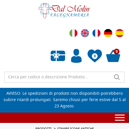
0
0
Wishlist vuota
AVVISO: Le spedizioni di prodotti non disponibili potrebbero
subire ritardi prolungati. Saremo chiusi per ferie estive dal 5 al
23 Agosto.
Togg
navi