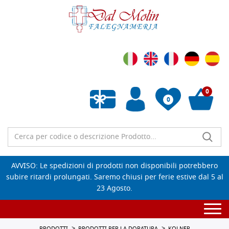
0
0
Wishlist vuota
AVVISO: Le spedizioni di prodotti non disponibili potrebbero
subire ritardi prolungati. Saremo chiusi per ferie estive dal 5 al
23 Agosto.
Togg
navi