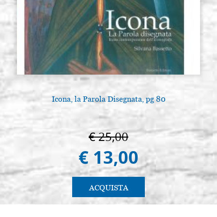
Icona, la Parola Disegnata, pg 80
A
€ 25,00
€ 13,00
ACQUISTA