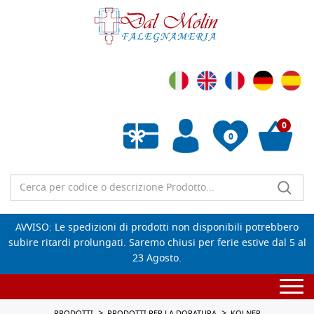
0
0
Wishlist vuota
AVVISO: Le spedizioni di prodotti non disponibili potrebbero
subire ritardi prolungati. Saremo chiusi per ferie estive dal 5 al
23 Agosto.
Togg
navi