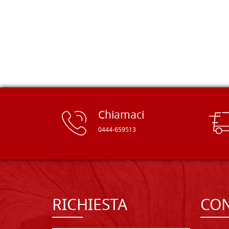
delle tavole di alta qualità, ben
rifinite e a prezzi onesti. Inserito
immediatamente nei miei preferiti il
sito, dal quale conto di ordinare
spesso :) Grazie mille!
Chiamaci
0444-659513
RICHIESTA
CON