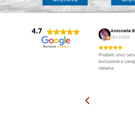
4.7
Andrea Monguzzi
Antonella B
15/01/2025
18/12/2025
Non pratico l'iconografia, ma mi
Prodotti unici ser
cimento con il chip carving. Ho girato
esclusività e com
mari e monti online alla ricerca di
italiana.
tavole di tiglio per poter coltivare il
mio hobby, e ne ho comprate diverse
da diversi fornitori. Ho sempre speso
molto per delle tavole scadenti. Un
giorno sono finito, per caso, sul sito
della Falegnameria Dal Molin e mi si
è aperto un mondo. Tavole di tutte le
misure, e anche di forme particolari...
Ne ho ordinata qualcuna per provare
e devo dire: FINALMENTE! Finalmente