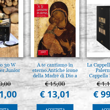
fo 30 W
A te cantiamo in
La Cappell
er Junior
eterno.Antiche icone
Palerm
della Madre di Dio a
Cappella 
Vladimir e Suzdal
Pal
0,00
€ 15,00
€ 1.
(libro-cal. 2019)
1,00
€ 13,01
€ 9
ISTA
ACQUISTA
ACQ