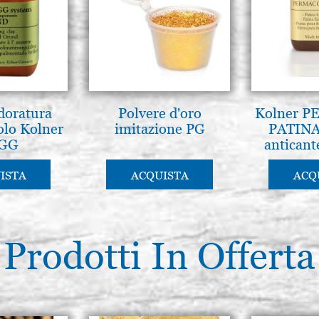
doratura
Polvere d'oro
Kolner 
bolo Kolner
imitazione PG
PATINA 
GG
anticant
ISTA
ACQUISTA
ACQ
Prodotti In Offerta