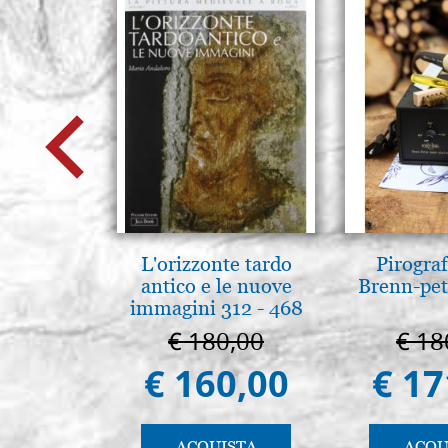
L'orizzonte tardo
Pirogra
antico e le nuove
Brenn-pet
immagini 312 - 468
€ 180,00
€ 18
€ 160,00
€ 17
ACQUISTA
ACQU