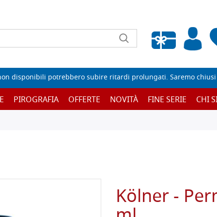
Wishlist vuota
non disponibili potrebbero subire ritardi prolungati. Saremo chiusi p
E
PIROGRAFIA
OFFERTE
NOVITÀ
FINE SERIE
CHI 
Kölner - Per
ml