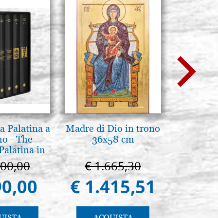
a Palatina a
Madre di Dio in trono
Il Duom
o - The
36x58 cm
The Cathe
Palatina in
ermo
100,00
€ 1.665,30
€ 1
90,00
€ 1.415,51
€ 9
UISTA
ACQUISTA
AC