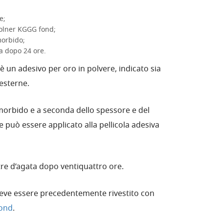
e;
Kolner KGGG fond;
morbido;
a dopo 24 ore.
è un adesivo per oro in polvere, indicato sia
 esterne.
morbido e a seconda dello spessore e del
re può essere applicato alla pellicola adesiva
re d’agata dopo ventiquattro ore.
deve essere precedentemente rivestito con
ond
.