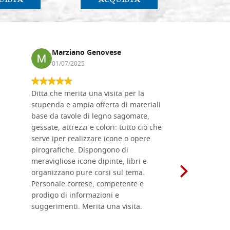
Marziano Genovese
Anna
01/07/2025
17/02
Ditta che merita una visita per la
Le tavole i
stupenda e ampia offerta di materiali
da me acqu
base da tavole di legno sagomate,
fornitissi
gessate, attrezzi e colori: tutto ciò che
per esegui
serve iper realizzare icone o opere
un ottimo 
pirografiche. Dispongono di
sono dispo
meravigliose icone dipinte, libri e
di formati
organizzano pure corsi sul tema.
l'imballagg
Personale cortese, competente e
ricevuti c
prodigo di informazioni e
Complimen
suggerimenti. Merita una visita.