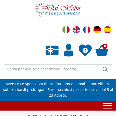
0
0
Wishlist vuota
AVVISO: Le spedizioni di prodotti non disponibili potrebbero
subire ritardi prolungati. Saremo chiusi per ferie estive dal 5 al
23 Agosto.
Togg
navi