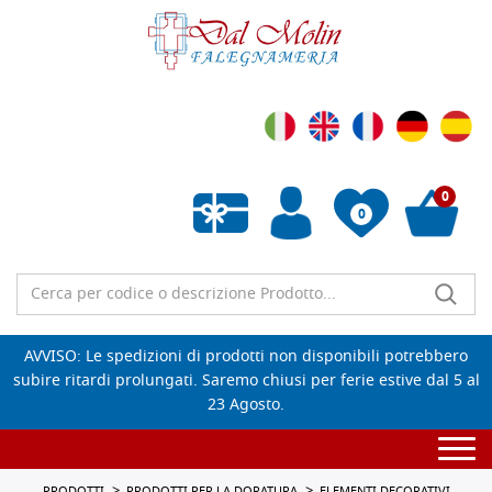
0
0
Wishlist vuota
AVVISO: Le spedizioni di prodotti non disponibili potrebbero
subire ritardi prolungati. Saremo chiusi per ferie estive dal 5 al
23 Agosto.
Togg
navi