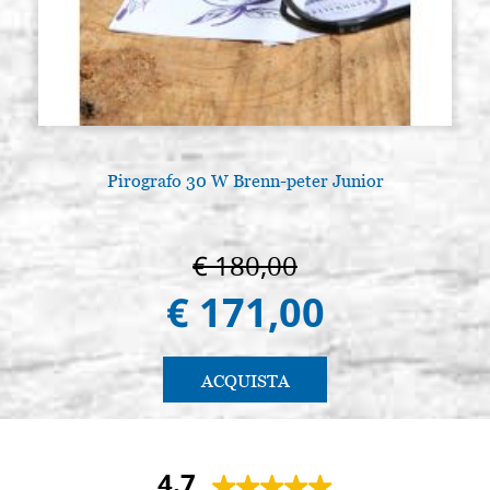
Pirografo 30 W Brenn-peter Junior
L
€ 180,00
€ 171,00
ACQUISTA
4.7