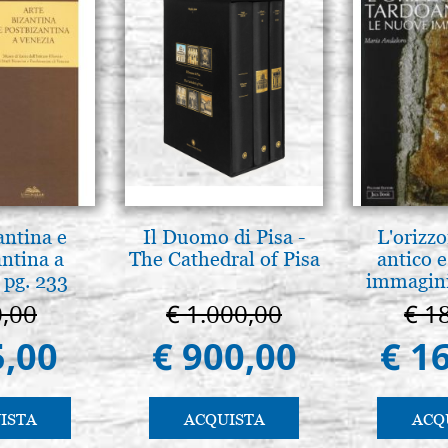
antina e
Il Duomo di Pisa -
L'orizzo
antina a
The Cathedral of Pisa
antico e
 pg. 233
immagini
0,00
€ 1.000,00
€ 1
5,00
€ 900,00
€ 1
ISTA
ACQUISTA
ACQ