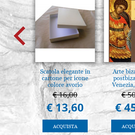
Scatola elegante in
Arte biz
cartone per icone
postbiz
colore avorio
Venezia,
€ 16,00
€ 5
€ 13,60
€ 4
ACQUISTA
ACQU