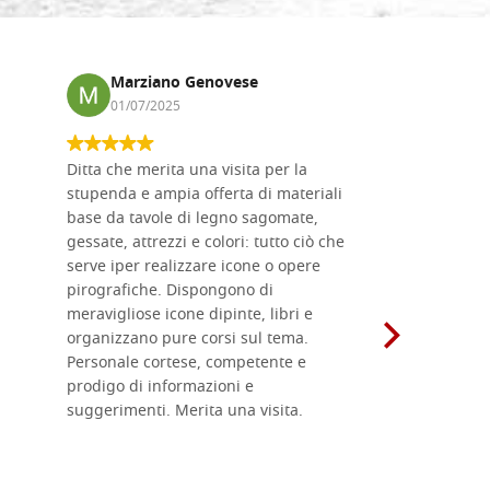
Marziano Genovese
Anna
01/07/2025
17/02
Ditta che merita una visita per la
Le tavole i
stupenda e ampia offerta di materiali
da me acqu
base da tavole di legno sagomate,
fornitissi
gessate, attrezzi e colori: tutto ciò che
per esegui
serve iper realizzare icone o opere
un ottimo 
pirografiche. Dispongono di
sono dispo
meravigliose icone dipinte, libri e
di formati
organizzano pure corsi sul tema.
l'imballagg
Personale cortese, competente e
ricevuti c
prodigo di informazioni e
Complimen
suggerimenti. Merita una visita.