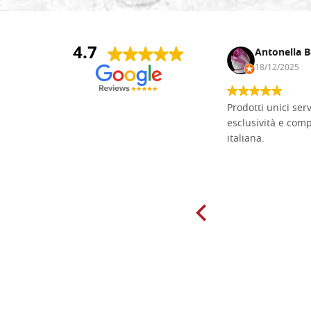
4.7
Andrea Monguzzi
Antonella B
15/01/2025
18/12/2025
Non pratico l'iconografia, ma mi
Prodotti unici ser
cimento con il chip carving. Ho girato
esclusività e com
mari e monti online alla ricerca di
italiana.
tavole di tiglio per poter coltivare il
mio hobby, e ne ho comprate diverse
da diversi fornitori. Ho sempre speso
molto per delle tavole scadenti. Un
giorno sono finito, per caso, sul sito
della Falegnameria Dal Molin e mi si
è aperto un mondo. Tavole di tutte le
misure, e anche di forme particolari...
Ne ho ordinata qualcuna per provare
e devo dire: FINALMENTE! Finalmente
delle tavole di alta qualità, ben