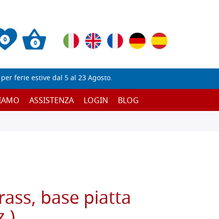
0
0
er ferie estive dal 5 al 23 Agosto.
SIAMO
ASSISTENZA
LOGIN
BLOG
rass, base piatta
z.)