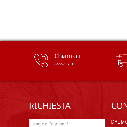
rifinite e a prezzi onesti. Inserito
immediatamente nei miei preferiti il
sito, dal quale conto di ordinare
spesso :) Grazie mille!
Chiamaci
0444-659513
RICHIESTA
CON
DAL MO