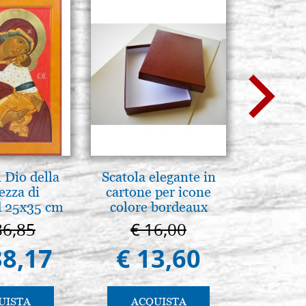
 Dio della
Scatola elegante in
La Capp
ezza di
cartone per icone
Scrovegn
 25x35 cm
colore bordeaux
The Scro
in
86,85
€ 16,00
€ 6
38,17
€ 13,60
€ 5
UISTA
ACQUISTA
AC