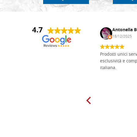
4.7
Andrea Monguzzi
Antonella B
15/01/2025
18/12/2025
Non pratico l'iconografia, ma mi
Prodotti unici ser
cimento con il chip carving. Ho girato
esclusività e com
mari e monti online alla ricerca di
italiana.
tavole di tiglio per poter coltivare il
mio hobby, e ne ho comprate diverse
da diversi fornitori. Ho sempre speso
molto per delle tavole scadenti. Un
giorno sono finito, per caso, sul sito
della Falegnameria Dal Molin e mi si
è aperto un mondo. Tavole di tutte le
misure, e anche di forme particolari...
Ne ho ordinata qualcuna per provare
e devo dire: FINALMENTE! Finalmente