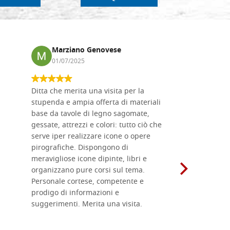
Marziano Genovese
Anna
01/07/2025
17/02
Ditta che merita una visita per la
Le tavole i
stupenda e ampia offerta di materiali
da me acqu
base da tavole di legno sagomate,
fornitissi
gessate, attrezzi e colori: tutto ciò che
per esegui
serve iper realizzare icone o opere
un ottimo 
pirografiche. Dispongono di
sono dispo
meravigliose icone dipinte, libri e
di formati
organizzano pure corsi sul tema.
l'imballagg
Personale cortese, competente e
ricevuti c
prodigo di informazioni e
Complimen
suggerimenti. Merita una visita.