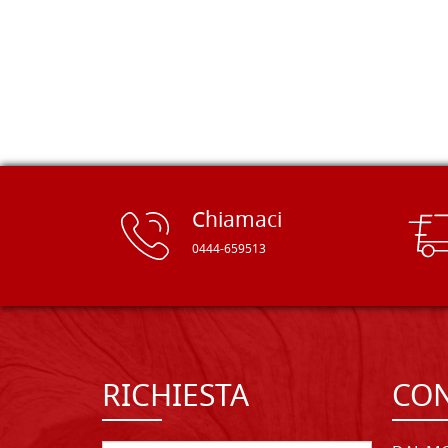
delle tavole di alta qualità, ben
rifinite e a prezzi onesti. Inserito
immediatamente nei miei preferiti il
sito, dal quale conto di ordinare
spesso :) Grazie mille!
Chiamaci
0444-659513
RICHIESTA
CON