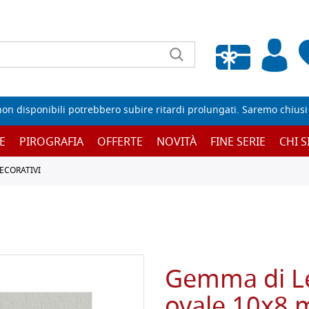
Wishlist vuota
non disponibili potrebbero subire ritardi prolungati. Saremo chiusi p
E
PIROGRAFIA
OFFERTE
NOVITÀ
FINE SERIE
CHI 
ECORATIVI
Gemma di L
ovale 10x8