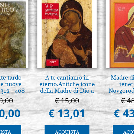
nte tardo
A te cantiamo in
Madre di
 le nuove
eterno.Antiche icone
tener
312 - 468
della Madre di Dio a
Novgorod
Vladimir e Suzdal
0,00
€ 15,00
€ 4
(libro-cal. 2019)
0,00
€ 13,01
€ 4
ISTA
ACQUISTA
ACQ