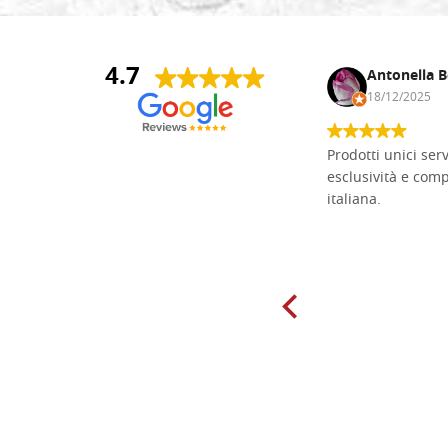
4.7
Andrea Monguzzi
Antonella B
15/01/2025
18/12/2025
Non pratico l'iconografia, ma mi
Prodotti unici ser
cimento con il chip carving. Ho girato
esclusività e com
mari e monti online alla ricerca di
italiana.
tavole di tiglio per poter coltivare il
mio hobby, e ne ho comprate diverse
da diversi fornitori. Ho sempre speso
molto per delle tavole scadenti. Un
giorno sono finito, per caso, sul sito
della Falegnameria Dal Molin e mi si
è aperto un mondo. Tavole di tutte le
misure, e anche di forme particolari...
Ne ho ordinata qualcuna per provare
e devo dire: FINALMENTE! Finalmente
delle tavole di alta qualità, ben