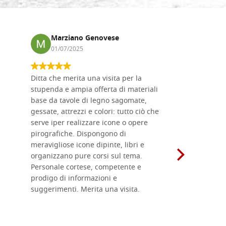
one 8x8 mm
Giacenza: 14 - COD. C0467
Marziano Genovese
Anna
ACQUISTA
01/07/2025
17/02
ne 6x4 mm a
Giacenza: 20 - COD. C0463
Ditta che merita una visita per la
Le tavole i
stupenda e ampia offerta di materiali
da me acqu
ACQUISTA
base da tavole di legno sagomate,
fornitissi
gessate, attrezzi e colori: tutto ciò che
per esegui
ne 8x6 mm a
Giacenza: 13 - COD. C0464
serve iper realizzare icone o opere
un ottimo 
pirografiche. Dispongono di
sono dispo
meravigliose icone dipinte, libri e
di formati
ACQUISTA
organizzano pure corsi sul tema.
l'imballagg
Personale cortese, competente e
ricevuti c
one 5x4 mm
Giacenza: 7 - COD. C0461
prodigo di informazioni e
Complimen
suggerimenti. Merita una visita.
ACQUISTA
ne 6x4 mm a
Giacenza: 25 - COD. C0462