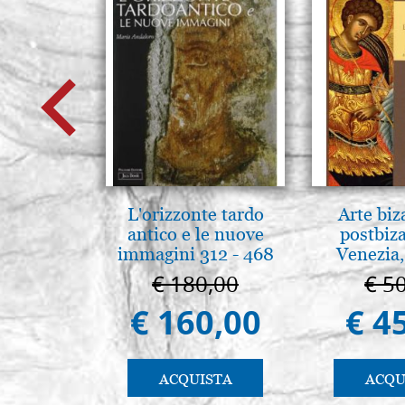
L'orizzonte tardo
Arte biz
antico e le nuove
postbiz
immagini 312 - 468
Venezia,
€ 180,00
€ 5
€ 160,00
€ 4
ACQUISTA
ACQU