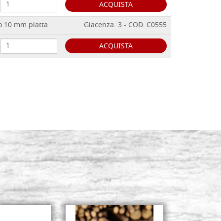
ACQUISTA
 10 mm piatta
Giacenza: 3 - COD. C0555
ACQUISTA
ne 6x4 mm ovale
Giacenza: 17 - COD. C0468
ACQUISTA
ne 8x6 mm ovale
Giacenza: 18 - COD. C0413
ACQUISTA
one 10x8 mm
Giacenza: 10 - COD. C0423
ACQUISTA
one 11x4 mm
Giacenza: 18 - COD. C0469