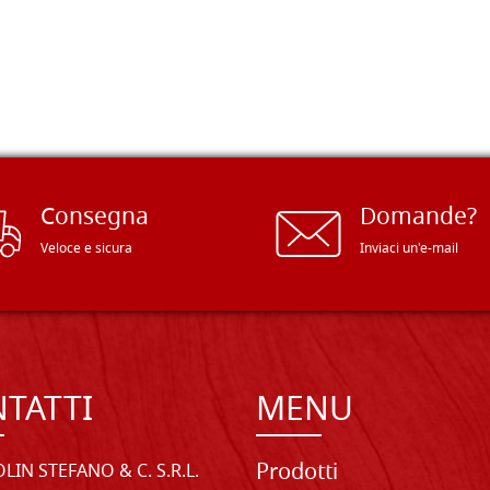
triangolo
€ 5,50
Consegna
Domande?
Veloce e sicura
Inviaci un'e-mail
TATTI
MENU
Prodotti
LIN STEFANO & C. S.R.L.