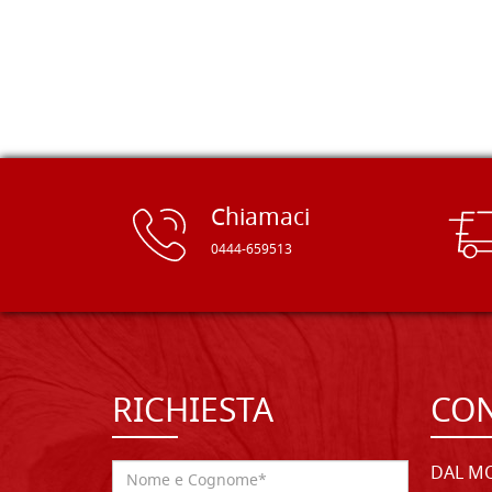
rifinite e a prezzi onesti. Inserito
immediatamente nei miei preferiti il
sito, dal quale conto di ordinare
spesso :) Grazie mille!
Chiamaci
0444-659513
RICHIESTA
CON
DAL MO