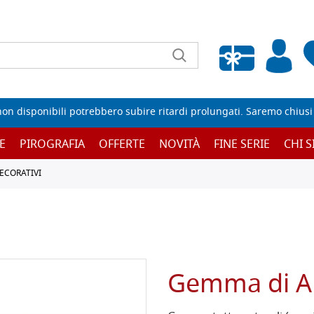
Wishlist vuota
non disponibili potrebbero subire ritardi prolungati. Saremo chiusi p
E
PIROGRAFIA
OFFERTE
NOVITÀ
FINE SERIE
CHI 
ECORATIVI
Gemma di A