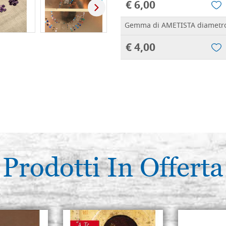
€ 6,00
Gemma di AMETISTA diametro
€ 4,00
Gemma di Ametista dimensio
€ 3,70
Gemma di Ametista dimensio
€ 4,20
Gemma di Ametista dimensi
Prodotti In Offerta
ovale
€ 7,30
Gemma di Ametista dimensi
ovale a punta