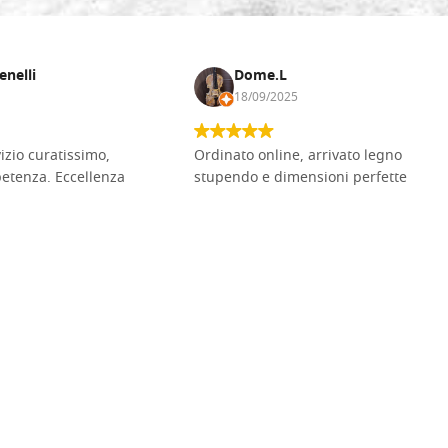
Gemma di Ametista dimensi
quadrato
enelli
Dome.L
€ 6,00
18/09/2025
Gemma di Ametista dimensio
Goccia
vizio curatissimo,
Ordinato online, arrivato legno
petenza. Eccellenza
stupendo e dimensioni perfette
€ 4,60
Gemma di Ametista dimensio
Goccia
€ 6,00
Gemma di Ametista dimensi
Rombo
€ 3,70
Gemma di Ametista dimensio