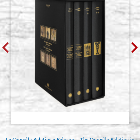
TEDESCO (TIPO SELHAMIN), 500
POLVBOLGIA3
GR.
€ 69,00
ACQUISTA
BOLO ROSSO, IN POLVERE
Giacenza: 6 - COD.
TEDESCO (TIPO SELHAMIN), 100
POLVBOLRO1
GR.
€ 17,00
ACQUISTA
BOLO ROSSO, IN POLVERE
Giacenza: 2 - COD.
TEDESCO (TIPO SELHAMIN), 250
POLVBOLRO2
GR.
€ 35,00
ACQUISTA
BOLO ROSSO, IN POLVERE
Giacenza: 0 - COD.
TEDESCO (TIPO SELHAMIN), 500
POLVBOLRO3
GR.
€ 69,00
ACQUISTA
La Cappella Palatina a Palermo - The Cappella Palatina in