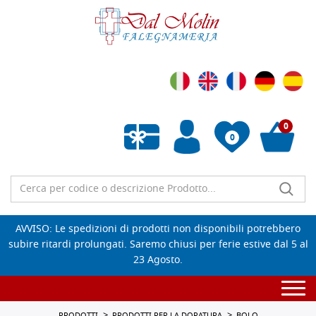
0
0
Wishlist vuota
AVVISO: Le spedizioni di prodotti non disponibili potrebbero
subire ritardi prolungati. Saremo chiusi per ferie estive dal 5 al
23 Agosto.
Togg
navi