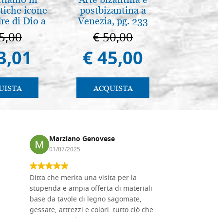
tiche icone
postbizantina a
Scrovegn
re di Dio a
Venezia, pg. 233
The Scro
 e Suzdal
in
5,00
€ 50,00
€ 6
al. 2019)
3,01
€ 45,00
€ 5
UISTA
ACQUISTA
AC
Marziano Genovese
Anna
01/07/2025
17/02
Ditta che merita una visita per la
Le tavole i
stupenda e ampia offerta di materiali
da me acqu
base da tavole di legno sagomate,
fornitissi
gessate, attrezzi e colori: tutto ciò che
per esegui