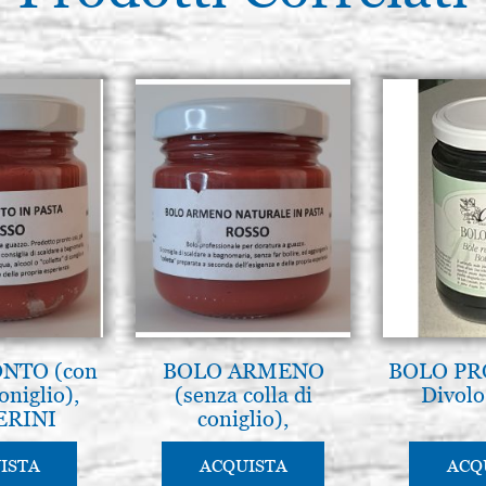
NTO (con
BOLO ARMENO
BOLO PR
coniglio),
(senza colla di
Divolo
ERINI
coniglio),
MASSERINI
ISTA
ACQUISTA
ACQ