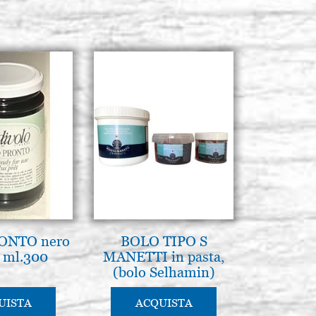
ONTO nero
BOLO TIPO S
 ml.300
MANETTI in pasta,
(bolo Selhamin)
UISTA
ACQUISTA