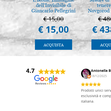
dell'Invisibile di
tenere
Giancarlo Pellegrini
Novgorod
€ 15,00
€ 48
€ 15,00
€ 43
ACQUISTA
ACQU
4.7
Andrea Monguzzi
Antonella B
15/01/2025
18/12/2025
Non pratico l'iconografia, ma mi
Prodotti unici ser
cimento con il chip carving. Ho girato
esclusività e com
mari e monti online alla ricerca di
italiana.
tavole di tiglio per poter coltivare il