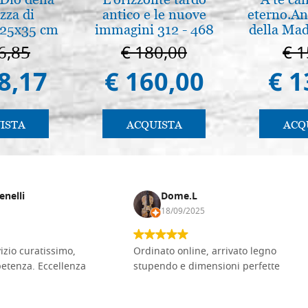
zza di
antico e le nuove
eterno.An
 25x35 cm
immagini 312 - 468
della Mad
Vladimir
6,85
€ 180,00
€ 1
(libro-c
8,17
€ 160,00
€ 1
ISTA
ACQUISTA
ACQ
enelli
Dome.L
18/09/2025
vizio curatissimo,
Ordinato online, arrivato legno
petenza. Eccellenza
stupendo e dimensioni perfette