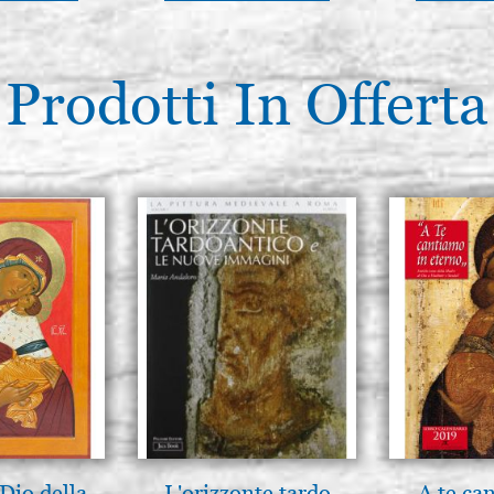
Prodotti In Offerta
Dio della
L'orizzonte tardo
A te ca