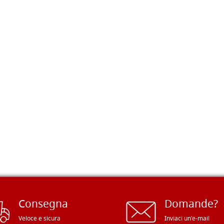
Consegna
Domande?
Veloce e sicura
Inviaci un'e-mail