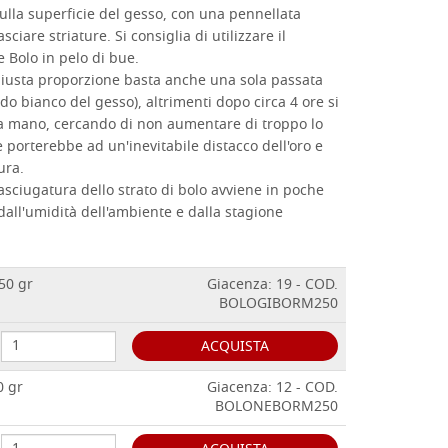
sulla superficie del gesso, con una pennellata
ciare striature. Si consiglia di utilizzare il
 Bolo in pelo di bue.
a giusta proporzione basta anche una sola passata
ndo bianco del gesso), altrimenti dopo circa 4 ore si
 mano, cercando di non aumentare di troppo lo
e porterebbe ad un'inevitabile distacco dell'oro e
ura.
sciugatura dello strato di bolo avviene in poche
ll'umidità dell'ambiente e dalla stagione
50 gr
Giacenza: 19 - COD.
BOLOGIBORM250
ACQUISTA
0 gr
Giacenza: 12 - COD.
BOLONEBORM250