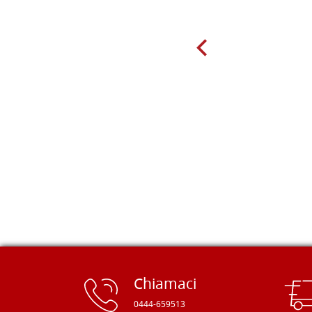
mio hobby, e ne ho comprate diverse
da diversi fornitori. Ho sempre speso
molto per delle tavole scadenti. Un
giorno sono finito, per caso, sul sito
della Falegnameria Dal Molin e mi si
è aperto un mondo. Tavole di tutte le
misure, e anche di forme particolari...
Ne ho ordinata qualcuna per provare
e devo dire: FINALMENTE! Finalmente
delle tavole di alta qualità, ben
rifinite e a prezzi onesti. Inserito
immediatamente nei miei preferiti il
sito, dal quale conto di ordinare
spesso :) Grazie mille!
Chiamaci
0444-659513