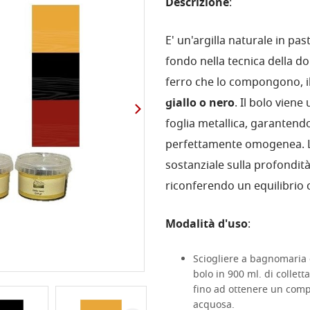
Descrizione
:
E' un'argilla naturale in pa
fondo nella tecnica della do
ferro che lo compongono, il 
giallo o nero
. Il bolo viene
foglia metallica, garantendo
perfettamente omogenea. La
sostanziale sulla profondità
riconferendo un equilibrio 
Modalità d'uso
:
Sciogliere a bagnomaria c
bolo in 900 ml. di collett
fino ad ottenere un comp
acquosa.