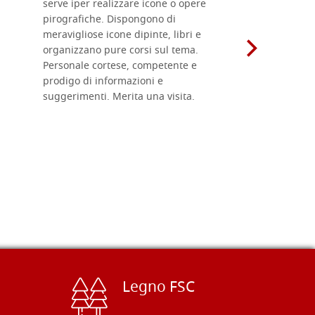
serve iper realizzare icone o opere
un ottimo 
pirografiche. Dispongono di
sono dispo
meravigliose icone dipinte, libri e
di formati
organizzano pure corsi sul tema.
l'imballagg
Personale cortese, competente e
ricevuti c
prodigo di informazioni e
Complimen
suggerimenti. Merita una visita.
Legno FSC