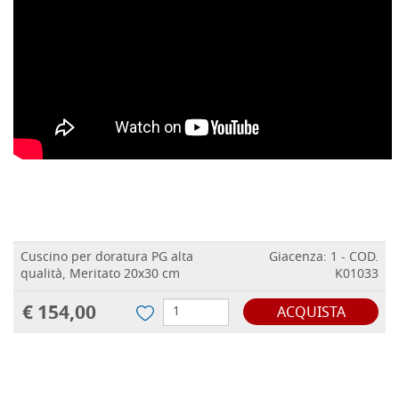
Cuscino per doratura PG alta
Giacenza: 1 - COD.
qualità, Meritato 20x30 cm
K01033
€ 154,00
ACQUISTA