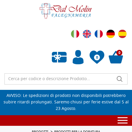
0
0
Wishlist vuota
AVVISO: Le spedizioni di prodotti non disponibili potrebbero
subire ritardi prolungati. Saremo chiusi per ferie estive dal 5 al
23 Agosto.
Togg
navi