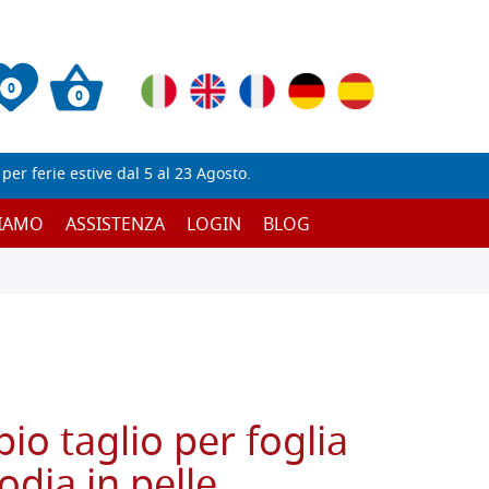
0
0
er ferie estive dal 5 al 23 Agosto.
SIAMO
ASSISTENZA
LOGIN
BLOG
io taglio per foglia
odia in pelle