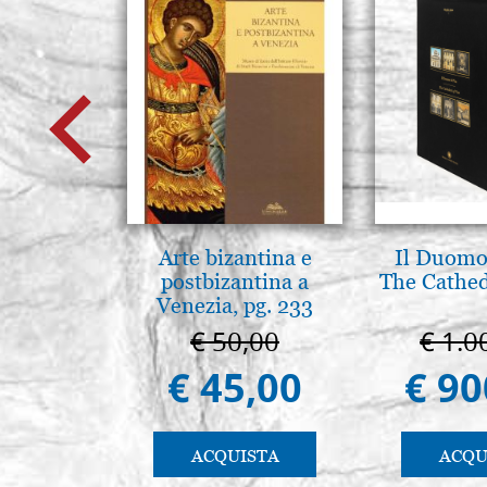
Arte bizantina e
Il Duomo 
postbizantina a
The Cathed
Venezia, pg. 233
€ 50,00
€ 1.0
€ 45,00
€ 90
ACQUISTA
ACQU