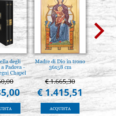
lla degli
Madre di Dio in trono
Scatola 
 a Padova -
36x58 cm
cartone
egni Chapel
colore
Padua
50,00
€ 1.665,30
€ 
85,00
€ 1.415,51
€ 
UISTA
ACQUISTA
AC