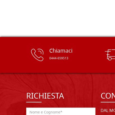
rifinite e a prezzi onesti. Inserito
immediatamente nei miei preferiti il
sito, dal quale conto di ordinare
spesso :) Grazie mille!
Chiamaci
0444-659513
RICHIESTA
CON
DAL MO