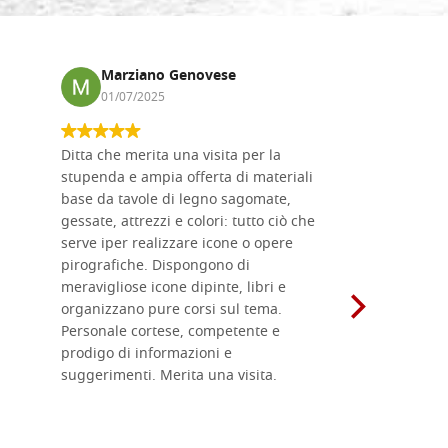
Marziano Genovese
Anna
01/07/2025
17/02
Ditta che merita una visita per la
Le tavole i
stupenda e ampia offerta di materiali
da me acqu
base da tavole di legno sagomate,
fornitissi
gessate, attrezzi e colori: tutto ciò che
per esegui
serve iper realizzare icone o opere
un ottimo 
pirografiche. Dispongono di
sono dispo
meravigliose icone dipinte, libri e
di formati
organizzano pure corsi sul tema.
l'imballagg
Personale cortese, competente e
ricevuti c
prodigo di informazioni e
Complimen
suggerimenti. Merita una visita.