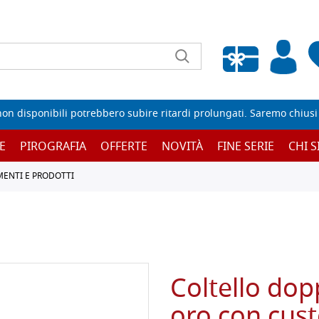
Wishlist vuota
non disponibili potrebbero subire ritardi prolungati. Saremo chiusi p
E
PIROGRAFIA
OFFERTE
NOVITÀ
FINE SERIE
CHI 
MENTI E PRODOTTI
Coltello dopp
oro con cust