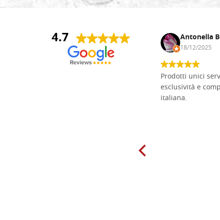
4.7
Andrea Monguzzi
Antonella B
15/01/2025
18/12/2025
Non pratico l'iconografia, ma mi
Prodotti unici ser
cimento con il chip carving. Ho girato
esclusività e com
mari e monti online alla ricerca di
italiana.
tavole di tiglio per poter coltivare il
mio hobby, e ne ho comprate diverse
da diversi fornitori. Ho sempre speso
molto per delle tavole scadenti. Un
giorno sono finito, per caso, sul sito
della Falegnameria Dal Molin e mi si
è aperto un mondo. Tavole di tutte le
misure, e anche di forme particolari...
Ne ho ordinata qualcuna per provare
e devo dire: FINALMENTE! Finalmente
delle tavole di alta qualità, ben