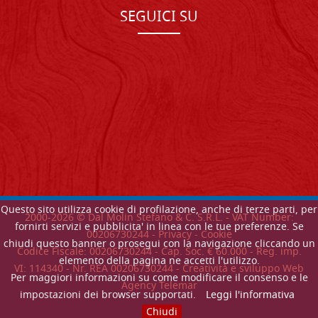
SEGUICI SU
Questo sito utilizza cookie di profilazione, anche di terze parti, per
2000-
2026
© Dal Molin Stefano & C. S.R.L. - VAT Number:
fornirti servizi e pubblicita' in linea con le tue preferenze. Se
00206730244 -
Privacy
-
Cookie
chiudi questo banner o prosegui con la navigazione cliccando un
Codice Fiscale: 00206730244 - Cap. Soc. € 60.000 - Reg. imp.
elemento della pagina ne accetti l'utilizzo.
VI: 114340 - Nr. REA 00206730244 - Creatività e sviluppo Web
Per maggiori informazioni su come modificare il consenso e le
Agency Telemar
impostazioni dei browser supportati.
Leggi l'informativa
Chiudi