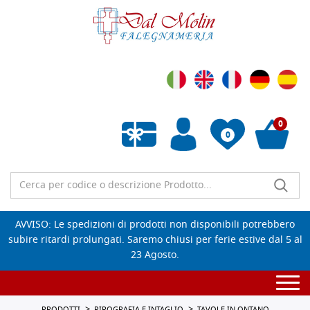
0
0
Wishlist vuota
AVVISO: Le spedizioni di prodotti non disponibili potrebbero
subire ritardi prolungati. Saremo chiusi per ferie estive dal 5 al
23 Agosto.
Togg
navi