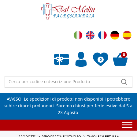
0
0
Wishlist vuota
AVVISO: Le spedizioni di prodotti non disponibili potrebbero
subire ritardi prolungati. Saremo chiusi per ferie estive dal 5 al
23 Agosto.
Togg
navi