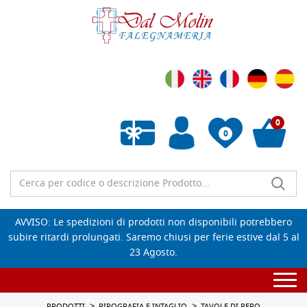
0
0
Wishlist vuota
AVVISO: Le spedizioni di prodotti non disponibili potrebbero
subire ritardi prolungati. Saremo chiusi per ferie estive dal 5 al
23 Agosto.
Togg
navi