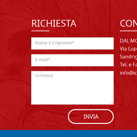
RICHIESTA
CON
DAL MO
Via Lup
Sandrig
Tel. e 
info@ic
INVIA