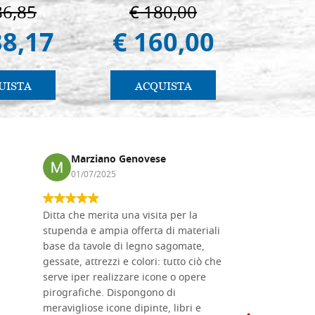
Vladimi
86,85
€ 180,00
€ 
(libro-
38,17
€ 160,00
€ 
UISTA
ACQUISTA
AC
Marziano Genovese
Anna
01/07/2025
17/02
Ditta che merita una visita per la
Le tavole i
stupenda e ampia offerta di materiali
da me acqu
base da tavole di legno sagomate,
fornitissi
gessate, attrezzi e colori: tutto ciò che
per esegui
serve iper realizzare icone o opere
un ottimo 
pirografiche. Dispongono di
sono dispo
meravigliose icone dipinte, libri e
di formati