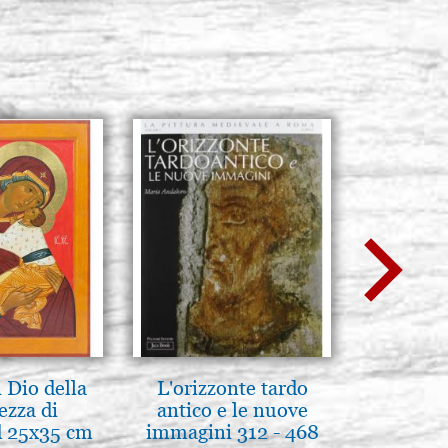
 Dio della
L'orizzonte tardo
A te c
ezza di
antico e le nuove
eterno.A
 25x35 cm
immagini 312 - 468
della Ma