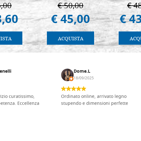
6,00
€ 50,00
€ 4
3,60
€ 45,00
€ 4
ISTA
ACQUISTA
ACQ
enelli
Dome.L
18/09/2025
vizio curatissimo,
Ordinato online, arrivato legno
petenza. Eccellenza
stupendo e dimensioni perfette