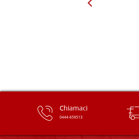
giorno sono finito, per caso, sul sito
della Falegnameria Dal Molin e mi si
è aperto un mondo. Tavole di tutte le
misure, e anche di forme particolari...
Ne ho ordinata qualcuna per provare
e devo dire: FINALMENTE! Finalmente
delle tavole di alta qualità, ben
rifinite e a prezzi onesti. Inserito
immediatamente nei miei preferiti il
sito, dal quale conto di ordinare
spesso :) Grazie mille!
Chiamaci
0444-659513