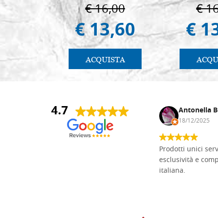
€ 16,00
€ 1
€ 13,60
€ 1
ACQUISTA
ACQU
4.7
Andrea Monguzzi
Antonella B
15/01/2025
18/12/2025
Non pratico l'iconografia, ma mi
Prodotti unici ser
cimento con il chip carving. Ho girato
esclusività e com
mari e monti online alla ricerca di
italiana.
tavole di tiglio per poter coltivare il
mio hobby, e ne ho comprate diverse
da diversi fornitori. Ho sempre speso
molto per delle tavole scadenti. Un