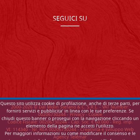
SEGUICI SU
Questo sito utilizza cookie di profilazione, anche di terze parti, per
2000-
2026
© Dal Molin Stefano & C. S.R.L. - VAT Number:
fornirti servizi e pubblicita' in linea con le tue preferenze. Se
00206730244 -
Privacy
-
Cookie
chiudi questo banner o prosegui con la navigazione cliccando un
Codice Fiscale: 00206730244 - Cap. Soc. € 60.000 - Reg. imp.
elemento della pagina ne accetti l'utilizzo.
VI: 114340 - Nr. REA 00206730244 - Creatività e sviluppo Web
Per maggiori informazioni su come modificare il consenso e le
Agency Telemar