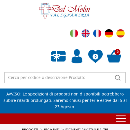
0
0
Wishlist vuota
AVVISO: Le spedizioni di prodotti non disponibili potrebbero
subire ritardi prolungati. Saremo chiusi per ferie estive dal 5 al
23 Agosto.
Togg
navi