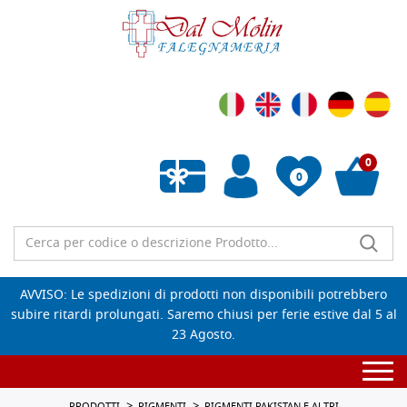
0
0
Wishlist vuota
AVVISO: Le spedizioni di prodotti non disponibili potrebbero
subire ritardi prolungati. Saremo chiusi per ferie estive dal 5 al
23 Agosto.
Togg
navi