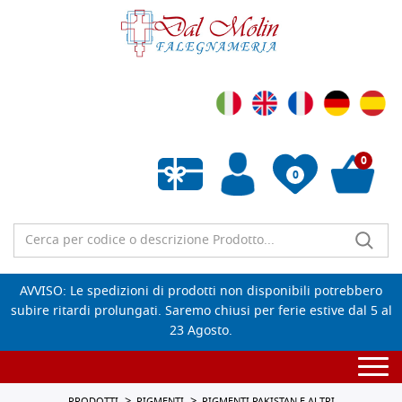
0
0
Wishlist vuota
AVVISO: Le spedizioni di prodotti non disponibili potrebbero
subire ritardi prolungati. Saremo chiusi per ferie estive dal 5 al
23 Agosto.
Togg
navi