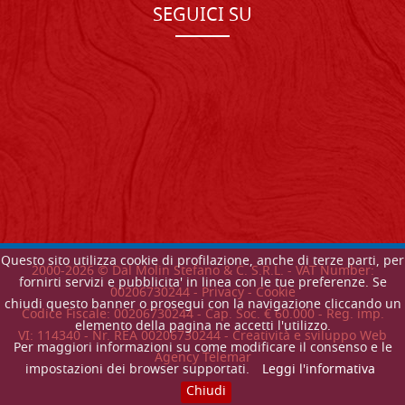
SEGUICI SU
Questo sito utilizza cookie di profilazione, anche di terze parti, per
2000-
2026
© Dal Molin Stefano & C. S.R.L. - VAT Number:
fornirti servizi e pubblicita' in linea con le tue preferenze. Se
00206730244 -
Privacy
-
Cookie
chiudi questo banner o prosegui con la navigazione cliccando un
Codice Fiscale: 00206730244 - Cap. Soc. € 60.000 - Reg. imp.
elemento della pagina ne accetti l'utilizzo.
VI: 114340 - Nr. REA 00206730244 - Creatività e sviluppo Web
Per maggiori informazioni su come modificare il consenso e le
Agency Telemar
impostazioni dei browser supportati.
Leggi l'informativa
Chiudi