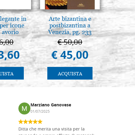
legante in
Arte bizantina e
L'orizz
per icone
postbizantina a
antico 
 avorio
Venezia, pg. 233
immagin
6,00
€ 50,00
€ 1
3,60
€ 45,00
€ 1
UISTA
ACQUISTA
AC
Marziano Genovese
Anna
01/07/2025
17/02
Ditta che merita una visita per la
Le tavole i