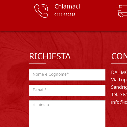
Chiamaci
0444-659513
RICHIESTA
CON
DAL MO
Via Lup
Sandrig
Tel. e 
info@ic