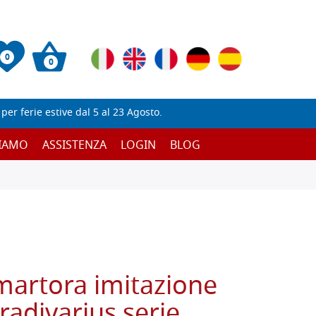
0
0
er ferie estive dal 5 al 23 Agosto.
SIAMO
ASSISTENZA
LOGIN
BLOG
martora imitazione
radivarius serie