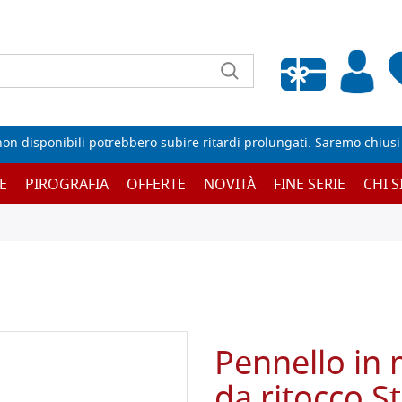
Wishlist vuota
non disponibili potrebbero subire ritardi prolungati. Saremo chiusi p
E
PIROGRAFIA
OFFERTE
NOVITÀ
FINE SERIE
CHI 
Pennello in 
da ritocco St