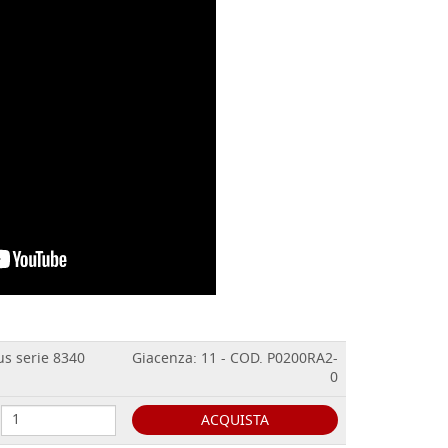
us serie 8340
Giacenza: 11 - COD. P0200RA2-
0
ACQUISTA