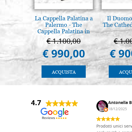
La Cappella Palatina a
Il Duomo 
Palermo - The
The Cathed
Cappella Palatina in
Palermo
€ 1.100,00
€ 1.0
€ 990,00
€ 90
ACQUISTA
ACQU
4.7
Andrea Monguzzi
Antonella B
15/01/2025
18/12/2025
Non pratico l'iconografia, ma mi
Prodotti unici ser