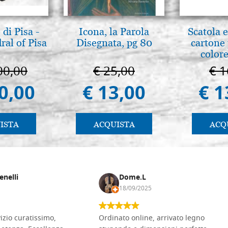
di Pisa -
Icona, la Parola
Scatola e
ral of Pisa
Disegnata, pg 80
cartone 
colore
00,00
€ 25,00
€ 1
0,00
€ 13,00
€ 1
ISTA
ACQUISTA
ACQ
enelli
Dome.L
18/09/2025
vizio curatissimo,
Ordinato online, arrivato legno