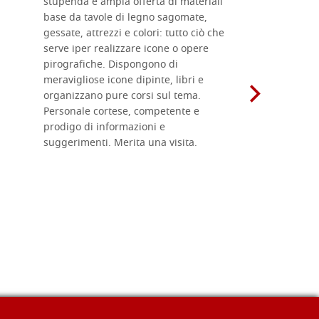
stupenda e ampia offerta di materiali
da me acqu
base da tavole di legno sagomate,
fornitissi
gessate, attrezzi e colori: tutto ciò che
per esegui
serve iper realizzare icone o opere
un ottimo 
pirografiche. Dispongono di
sono dispo
meravigliose icone dipinte, libri e
di formati
organizzano pure corsi sul tema.
l'imballagg
Personale cortese, competente e
ricevuti c
prodigo di informazioni e
Complimen
suggerimenti. Merita una visita.