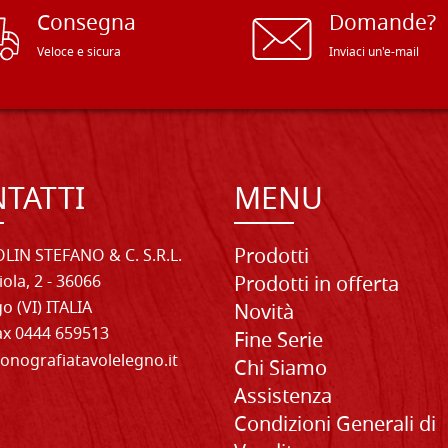
Consegna
Domande?
Veloce e sicura
Inviaci un'e-mail
TATTI
MENU
Prodotti
LIN STEFANO & C. S.R.L.
iola, 2 - 36066
Prodotti in offerta
o (VI) ITALIA
Novità
Fax 0444 659513
Fine Serie
onografiatavolelegno.it
Chi Siamo
Assistenza
Condizioni Generali di