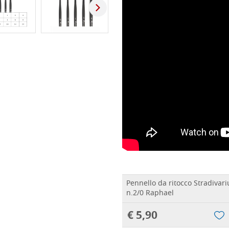
Pennello da ritocco Stradivari
n.2/0 Raphael
€ 5,90