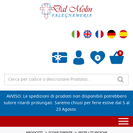
0
0
Wishlist vuota
AVVISO: Le spedizioni di prodotti non disponibili potrebbero
subire ritardi prolungati. Saremo chiusi per ferie estive dal 5 al
23 Agosto.
Togg
navi