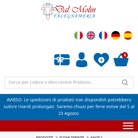
0
0
Wishlist vuota
AVVISO: Le spedizioni di prodotti non disponibili potrebbero
subire ritardi prolungati. Saremo chiusi per ferie estive dal 5 al
23 Agosto.
Togg
navi