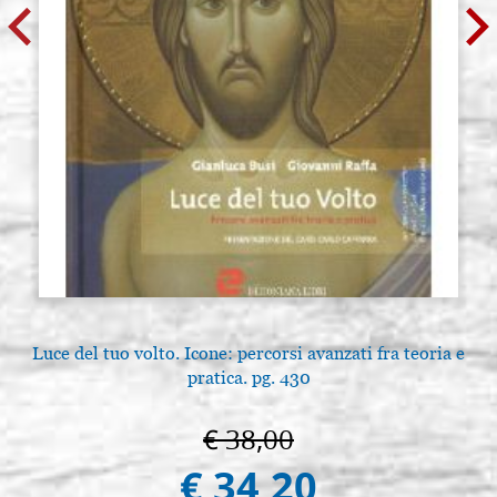
Luce del tuo volto. Icone: percorsi avanzati fra teoria e
A
pratica. pg. 430
€ 38,00
€ 34,20