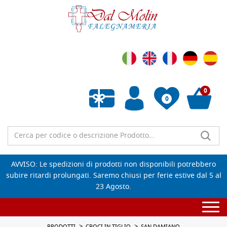
0
0
Wishlist vuota
AVVISO: Le spedizioni di prodotti non disponibili potrebbero
subire ritardi prolungati. Saremo chiusi per ferie estive dal 5 al
23 Agosto.
Togg
navi