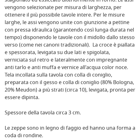
stagionato ed essiccato ulteriormente in forno. Le assi
vengono selezionate per misura di larghezza, per
ottenere il più possibile tavole intere. Per le misure
larghe, le assi vengono unite con giunzione a pettine
con pressa idraulica (garantendo così lunga durata nel
tempo) disponendo le tavole con il midollo dallo stesso
verso (come nei canoni tradizionali). La croce è piallata
e spessorata, levigata su due lati e spigolata,
verniciata sul retro e lateralmente con impregnante
anti tarlo e anti muffa e vernice all'acqua color noce.
Tela incollata sulla tavola con colla di coniglio,
preparata con il gesso e colla di coniglio (80% Bologna,
20% Meudon) a più strati (circa 10), levigata, pronta per
essere dipinta.
Spessore della tavola circa 3 cm.
Le zeppe sono in legno di faggio ed hanno una forma a
coda di rondine.