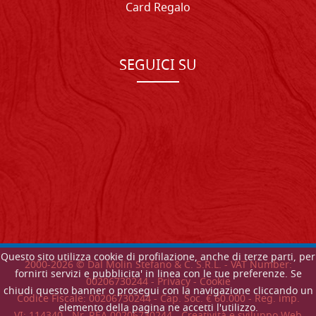
Card Regalo
SEGUICI SU
Questo sito utilizza cookie di profilazione, anche di terze parti, per
2000-
2026
© Dal Molin Stefano & C. S.R.L. - VAT Number:
fornirti servizi e pubblicita' in linea con le tue preferenze. Se
00206730244 -
Privacy
-
Cookie
chiudi questo banner o prosegui con la navigazione cliccando un
Codice Fiscale: 00206730244 - Cap. Soc. € 60.000 - Reg. imp.
elemento della pagina ne accetti l'utilizzo.