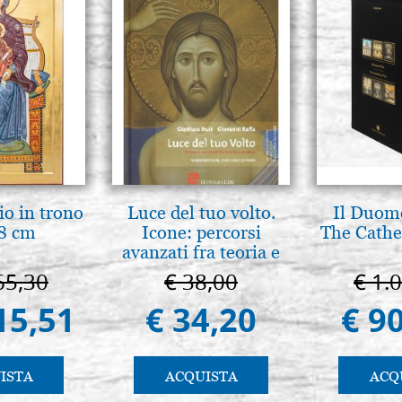
io in trono
Luce del tuo volto.
Il Duomo
8 cm
Icone: percorsi
The Cathed
avanzati fra teoria e
pratica. pg. 430
65,30
€ 38,00
€ 1.
15,51
€ 34,20
€ 9
ISTA
ACQUISTA
ACQ