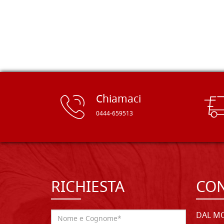
rifinite e a prezzi onesti. Inserito
immediatamente nei miei preferiti il
sito, dal quale conto di ordinare
spesso :) Grazie mille!
Chiamaci
0444-659513
RICHIESTA
CON
DAL MO