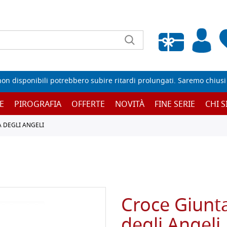
Wishlist vuota
non disponibili potrebbero subire ritardi prolungati. Saremo chiusi p
E
PIROGRAFIA
OFFERTE
NOVITÀ
FINE SERIE
CHI 
A DEGLI ANGELI
Croce Giunta
degli Angeli,