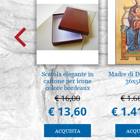
Scatola elegante in
Madre di D
cartone per icone
36x5
colore bordeaux
€ 16,00
€ 1.6
€ 13,60
€ 1.4
ACQUISTA
ACQU