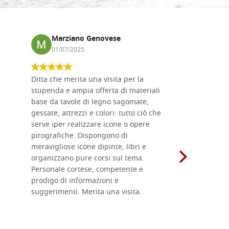
Marziano Genovese
Anna
01/07/2025
17/02
Ditta che merita una visita per la
Le tavole i
stupenda e ampia offerta di materiali
da me acqu
base da tavole di legno sagomate,
fornitissi
gessate, attrezzi e colori: tutto ciò che
per esegui
serve iper realizzare icone o opere
un ottimo 
pirografiche. Dispongono di
sono dispo
meravigliose icone dipinte, libri e
di formati
organizzano pure corsi sul tema.
l'imballagg
Personale cortese, competente e
ricevuti c
prodigo di informazioni e
Complimen
suggerimenti. Merita una visita.