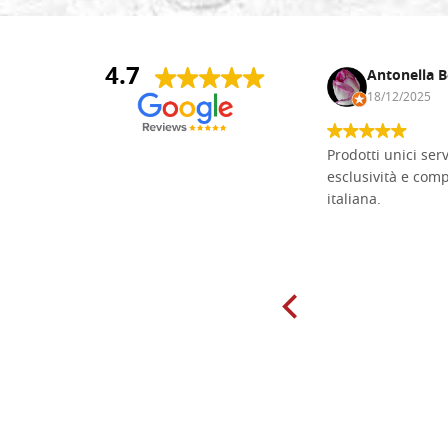
4.7
Andrea Monguzzi
Antonella B
15/01/2025
18/12/2025
Non pratico l'iconografia, ma mi
Prodotti unici ser
cimento con il chip carving. Ho girato
esclusività e com
mari e monti online alla ricerca di
italiana.
tavole di tiglio per poter coltivare il
mio hobby, e ne ho comprate diverse
da diversi fornitori. Ho sempre speso
molto per delle tavole scadenti. Un
giorno sono finito, per caso, sul sito
della Falegnameria Dal Molin e mi si
è aperto un mondo. Tavole di tutte le
misure, e anche di forme particolari...
Ne ho ordinata qualcuna per provare
e devo dire: FINALMENTE! Finalmente
delle tavole di alta qualità, ben