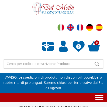
0
0
Wishlist vuota
AVVISO: Le spedizioni di prodotti non disponibili potrebbero
subire ritardi prolungati. Saremo chiusi per ferie estive dal 5 al
23 Agosto.
Togg
navi