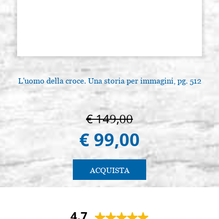
L'uomo della croce. Una storia per immagini, pg. 512
L
€ 149,00
€ 99,00
ACQUISTA
4.7