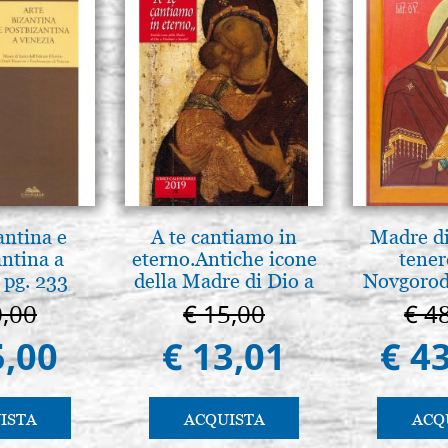
antina e
A te cantiamo in
Madre di
antina a
eterno.Antiche icone
tener
 pg. 233
della Madre di Dio a
Novgorod
Vladimir e Suzdal
0,00
€ 15,00
€ 4
(libro-cal. 2019)
5,00
€ 13,01
€ 4
ISTA
ACQUISTA
ACQ