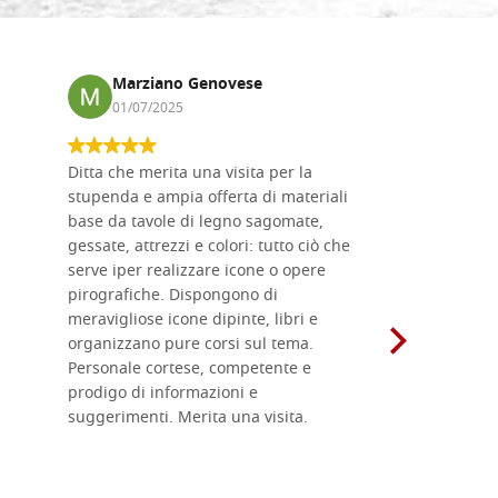
Marziano Genovese
Anna
01/07/2025
17/02
Ditta che merita una visita per la
Le tavole i
stupenda e ampia offerta di materiali
da me acqu
base da tavole di legno sagomate,
fornitissi
gessate, attrezzi e colori: tutto ciò che
per esegui
serve iper realizzare icone o opere
un ottimo 
pirografiche. Dispongono di
sono dispo
meravigliose icone dipinte, libri e
di formati
organizzano pure corsi sul tema.
l'imballagg
Personale cortese, competente e
ricevuti c
prodigo di informazioni e
Complimen
suggerimenti. Merita una visita.