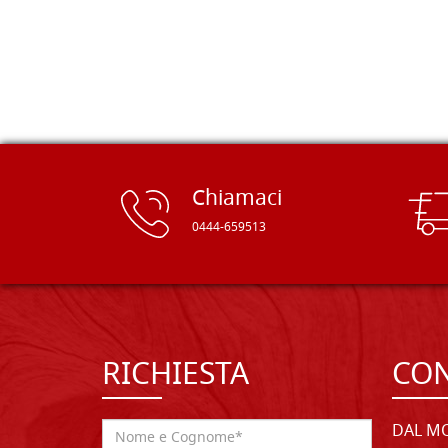
rifinite e a prezzi onesti. Inserito
immediatamente nei miei preferiti il
sito, dal quale conto di ordinare
spesso :) Grazie mille!
Chiamaci
0444-659513
RICHIESTA
CON
DAL MO