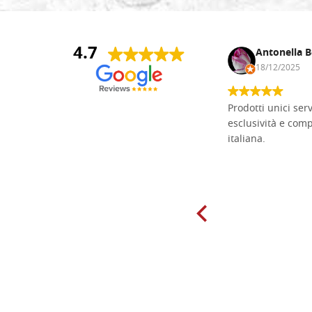
4.7
Andrea Monguzzi
Antonella B
15/01/2025
18/12/2025
Non pratico l'iconografia, ma mi
Prodotti unici ser
cimento con il chip carving. Ho girato
esclusività e com
mari e monti online alla ricerca di
italiana.
tavole di tiglio per poter coltivare il
mio hobby, e ne ho comprate diverse
da diversi fornitori. Ho sempre speso
molto per delle tavole scadenti. Un
giorno sono finito, per caso, sul sito
della Falegnameria Dal Molin e mi si
è aperto un mondo. Tavole di tutte le
misure, e anche di forme particolari...
Ne ho ordinata qualcuna per provare
e devo dire: FINALMENTE! Finalmente
delle tavole di alta qualità, ben