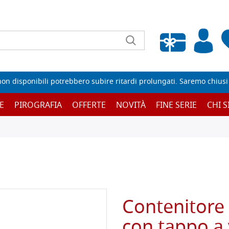
Wishlist vuota
non disponibili potrebbero subire ritardi prolungati. Saremo chiusi p
E
PIROGRAFIA
OFFERTE
NOVITÀ
FINE SERIE
CHI 
Contenitore 
con tappo a 