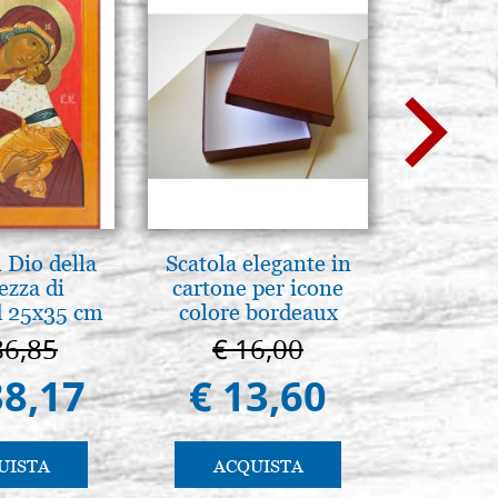
 Dio della
Scatola elegante in
Il Duom
ezza di
cartone per icone
The Cathe
 25x35 cm
colore bordeaux
86,85
€ 16,00
€ 1
38,17
€ 13,60
€ 9
UISTA
ACQUISTA
AC