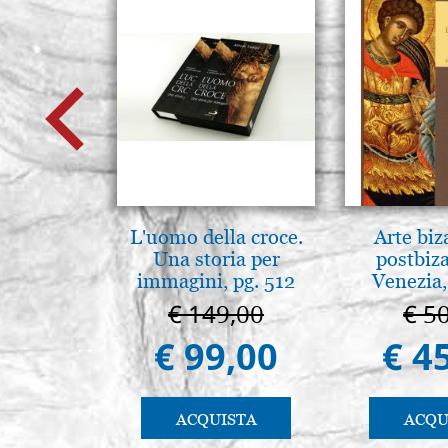
L'uomo della croce.
Arte biz
Una storia per
postbiz
immagini, pg. 512
Venezia,
€ 149,00
€ 5
€ 99,00
€ 4
ACQUISTA
ACQU