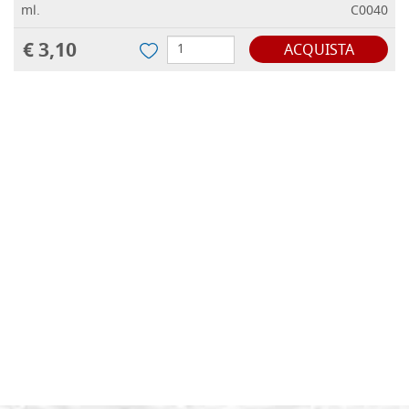
ml.
C0040
€ 3,10
ACQUISTA