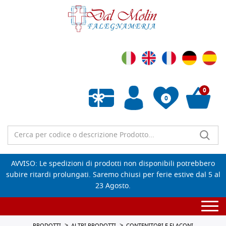
0
0
Wishlist vuota
AVVISO: Le spedizioni di prodotti non disponibili potrebbero
subire ritardi prolungati. Saremo chiusi per ferie estive dal 5 al
23 Agosto.
Togg
navi