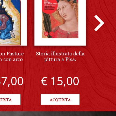
on Pastore
Storia illustrata della
Tavola p
 con arco
pittura a Pisa.
tiglio,
con cul
ge
37,00
€ 15,00
€ 
UISTA
ACQUISTA
AC