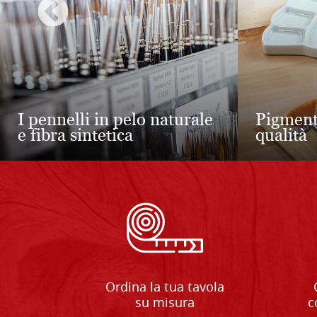
Tavole r
Croci in legno di tiglio
tiglio
Ordina la tua tavola
su misura
c