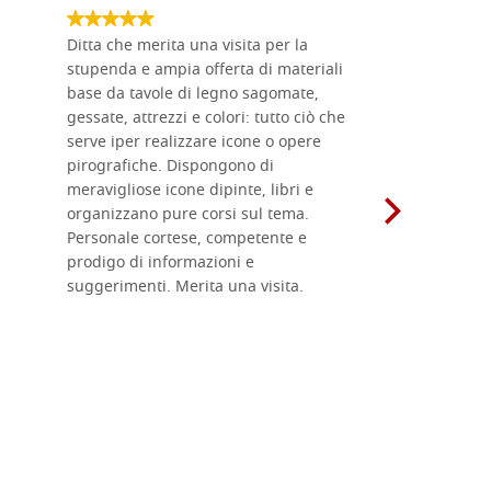
Ditta che merita una visita per la
Le tavole i
stupenda e ampia offerta di materiali
da me acqu
base da tavole di legno sagomate,
fornitissi
gessate, attrezzi e colori: tutto ciò che
per esegui
serve iper realizzare icone o opere
un ottimo 
pirografiche. Dispongono di
sono dispo
meravigliose icone dipinte, libri e
di formati
organizzano pure corsi sul tema.
l'imballagg
Personale cortese, competente e
ricevuti c
prodigo di informazioni e
Complimen
suggerimenti. Merita una visita.