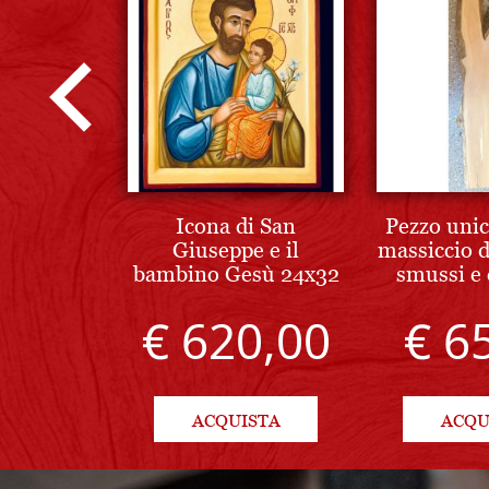
Icona di San
Pezzo unic
Giuseppe e il
massiccio d
bambino Gesù 24x32
smussi e 
cm
18x1
€ 620,00
€ 6
ACQUISTA
ACQU