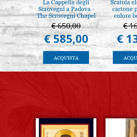
La Cappella degli
Scatola e
Scrovegni a Padova -
cartone 
The Scrovegni Chapel
colore 
in Padua
€ 650,00
€ 1
€ 585,00
€ 1
ACQUISTA
ACQU