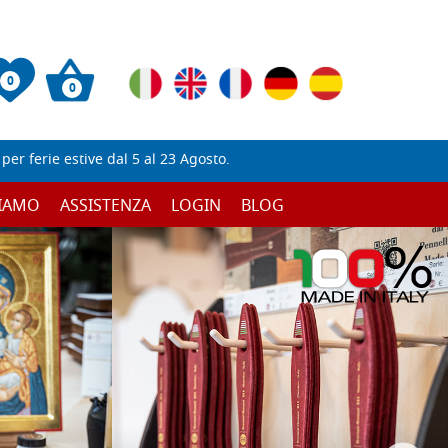
0
0
er ferie estive dal 5 al 23 Agosto.
SIAMO
ASSISTENZA
LOGIN
BLOG