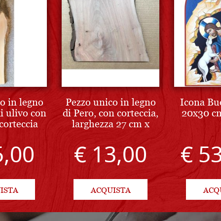
o in legno
Pezzo unico in legno
Icona Bu
i ulivo con
di Pero, con corteccia,
20x30 cm
corteccia
larghezza 27 cm x
03 cm
altezza 25 cm
5,00
€ 13,00
€ 5
ISTA
ACQUISTA
ACQ