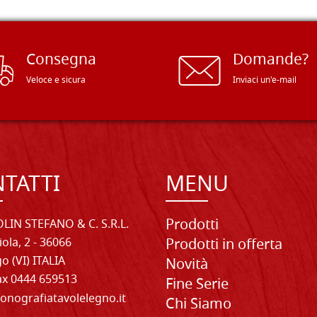
Consegna
Domande?
Veloce e sicura
Inviaci un'e-mail
TATTI
MENU
Prodotti
LIN STEFANO & C. S.R.L.
iola, 2 - 36066
Prodotti in offerta
o (VI) ITALIA
Novità
Fax 0444 659513
Fine Serie
onografiatavolelegno.it
Chi Siamo