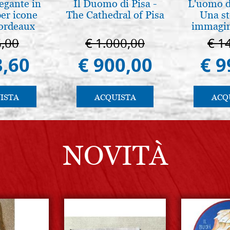
legante in
Il Duomo di Pisa -
L'uomo de
per icone
The Cathedral of Pisa
Una st
bordeaux
immagini
6,00
€ 1.000,00
€ 1
3,60
€ 900,00
€ 9
ISTA
ACQUISTA
ACQ
NOVITÀ