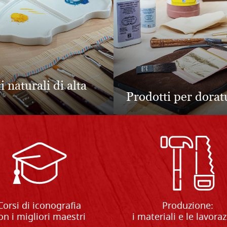
ettangolari in
Tavole forme parti
tiglio
Corsi di iconografia
Produzione:
on i migliori maestri
i materiali e le lavora