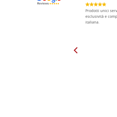
Non pratico l'iconografia, ma mi
Prodotti unici ser
cimento con il chip carving. Ho girato
esclusività e com
mari e monti online alla ricerca di
italiana.
tavole di tiglio per poter coltivare il
mio hobby, e ne ho comprate diverse
da diversi fornitori. Ho sempre speso
molto per delle tavole scadenti. Un
giorno sono finito, per caso, sul sito
della Falegnameria Dal Molin e mi si
è aperto un mondo. Tavole di tutte le
misure, e anche di forme particolari...
Ne ho ordinata qualcuna per provare
e devo dire: FINALMENTE! Finalmente
delle tavole di alta qualità, ben
rifinite e a prezzi onesti. Inserito
immediatamente nei miei preferiti il
sito, dal quale conto di ordinare
spesso :) Grazie mille!