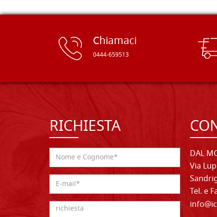
Chiamaci
0444-659513
RICHIESTA
CON
DAL MO
Via Lup
Sandrig
Tel. e 
info@ic