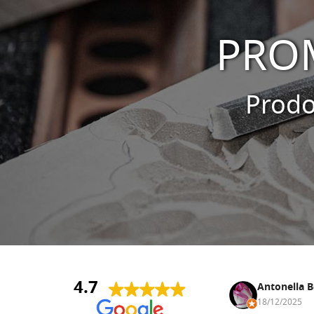
PRO
Prodot
4.7
Andrea Monguzzi
Antonella B
15/01/2025
18/12/2025