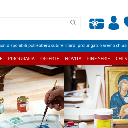
Wishlist vuota
non disponibili potrebbero subire ritardi prolungati. Saremo chiusi p
E
PIROGRAFIA
OFFERTE
NOVITÀ
FINE SERIE
CHI 