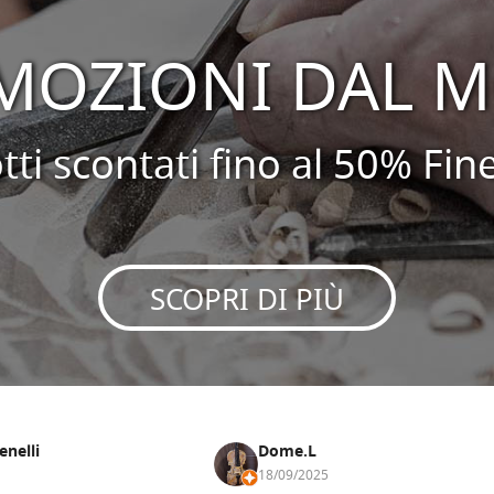
MOZIONI DAL M
ti scontati fino al 50% Fin
SCOPRI DI PIÙ
enelli
Dome.L
18/09/2025