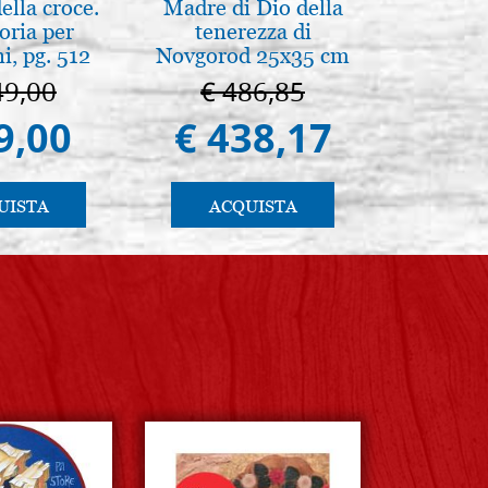
lla croce.
Madre di Dio della
Arte b
oria per
tenerezza di
postbi
, pg. 512
Novgorod 25x35 cm
Venezi
49,00
€ 486,85
€ 
9,00
€ 438,17
€ 
UISTA
ACQUISTA
AC