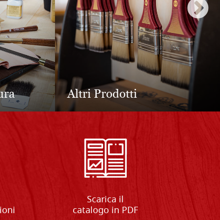
colari in
Tavole economiche in
legno di pioppo
Scarica il
zioni
catalogo in PDF