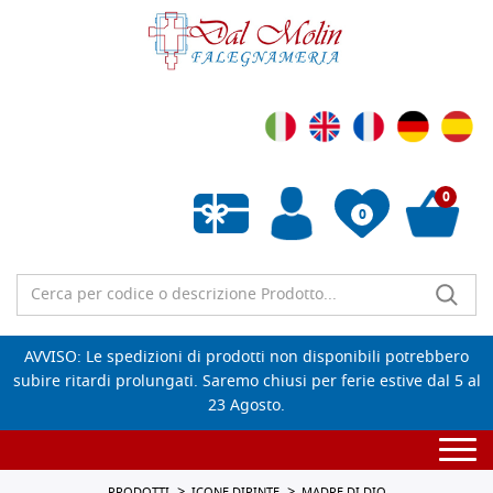
0
0
Wishlist vuota
AVVISO: Le spedizioni di prodotti non disponibili potrebbero
subire ritardi prolungati. Saremo chiusi per ferie estive dal 5 al
23 Agosto.
Togg
navi