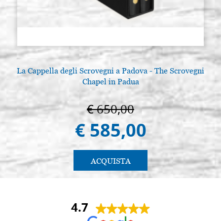
€ 25,40
ACQUISTA
Tavola per icona in tiglio, 25x30
Giacenza: 10 - COD.
cm, liscia, gesso MEUDON (per
25X30MEUDON
pittura a laghetto)
€ 29,60
ACQUISTA
La Cappella degli Scrovegni a Padova - The Scrovegni
Chapel in Padua
Tavola per icona in tiglio, liscia,
Giacenza: 0 - COD.
gesso MEUDON (per pittura a
30X40MEUDON
laghetto), 30x40 cm
€ 650,00
€ 585,00
€ 48,20
ACQUISTA
ACQUISTA
4.7