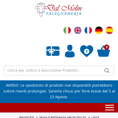
0
0
Wishlist vuota
AVVISO: Le spedizioni di prodotti non disponibili potrebbero
subire ritardi prolungati. Saremo chiusi per ferie estive dal 5 al
23 Agosto.
Togg
navi