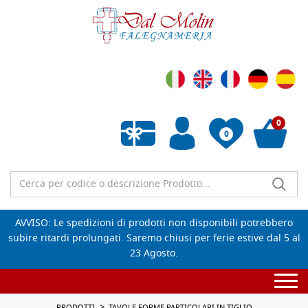
0
0
Wishlist vuota
AVVISO: Le spedizioni di prodotti non disponibili potrebbero
subire ritardi prolungati. Saremo chiusi per ferie estive dal 5 al
23 Agosto.
Togg
navi