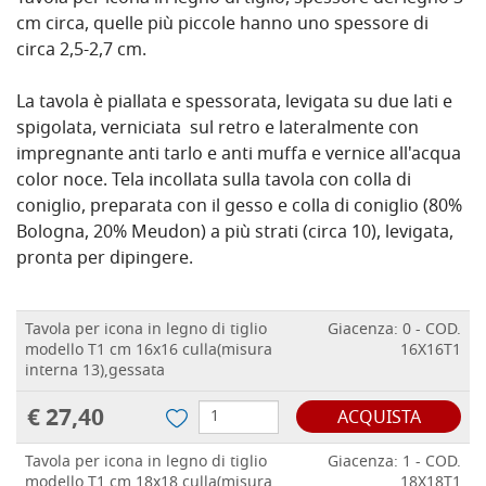
cm circa, quelle
più piccole hanno uno spessore di
circa 2,5-2,7 cm.
La tavola è piallata e spessorata, levigata su due lati e
spigolata, verniciata sul retro e lateralmente con
impregnante anti tarlo e anti muffa e vernice all'acqua
color noce. Tela incollata sulla tavola con colla di
coniglio, preparata con il gesso e colla di coniglio (80%
Bologna, 20% Meudon) a più strati (circa 10), levigata,
pronta per dipingere.
Tavola per icona in legno di tiglio
Giacenza: 0 - COD.
modello T1 cm 16x16 culla(misura
16X16T1
interna 13),gessata
€ 27,40
ACQUISTA
Tavola per icona in legno di tiglio
Giacenza: 1 - COD.
modello T1 cm 18x18 culla(misura
18X18T1