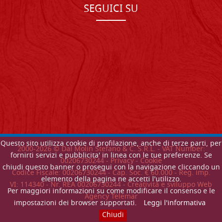
SEGUICI SU
Questo sito utilizza cookie di profilazione, anche di terze parti, per
2000-
2026
© Dal Molin Stefano & C. S.R.L. - VAT Number:
fornirti servizi e pubblicita' in linea con le tue preferenze. Se
00206730244 -
Privacy
-
Cookie
chiudi questo banner o prosegui con la navigazione cliccando un
Codice Fiscale: 00206730244 - Cap. Soc. € 60.000 - Reg. imp.
elemento della pagina ne accetti l'utilizzo.
VI: 114340 - Nr. REA 00206730244 - Creatività e sviluppo Web
Per maggiori informazioni su come modificare il consenso e le
Agency Telemar
impostazioni dei browser supportati.
Leggi l'informativa
Chiudi