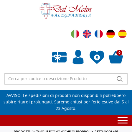
0
0
Wishlist vuota
AVVISO: Le spedizioni di prodotti non disponibili potrebbero
subire ritardi prolungati. Saremo chiusi per ferie estive dal 5 al
23 Agosto.
Togg
navi