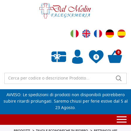
0
0
Wishlist vuota
AVVISO: Le spedizioni di prodotti non disponibili potrebbero
subire ritardi prolungati. Saremo chiusi per ferie estive dal 5 al
23 Agosto.
Togg
navi