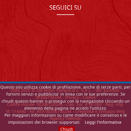
SEGUICI SU
Questo sito utilizza cookie di profilazione, anche di terze parti, per
2000-
2026
© Dal Molin Stefano & C. S.R.L. - VAT Number:
fornirti servizi e pubblicita' in linea con le tue preferenze. Se
00206730244 -
Privacy
-
Cookie
chiudi questo banner o prosegui con la navigazione cliccando un
Codice Fiscale: 00206730244 - Cap. Soc. € 60.000 - Reg. imp.
elemento della pagina ne accetti l'utilizzo.
VI: 114340 - Nr. REA 00206730244 - Creatività e sviluppo Web
Per maggiori informazioni su come modificare il consenso e le
Agency Telemar
impostazioni dei browser supportati.
Leggi l'informativa
Chiudi