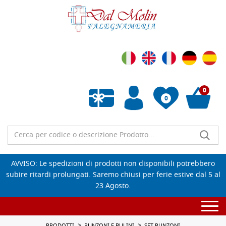
0
0
Wishlist vuota
AVVISO: Le spedizioni di prodotti non disponibili potrebbero
subire ritardi prolungati. Saremo chiusi per ferie estive dal 5 al
23 Agosto.
Togg
navi