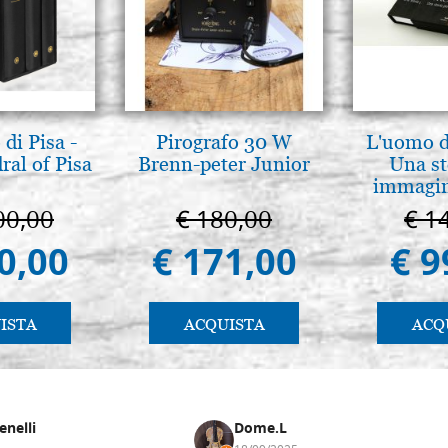
di Pisa -
Pirografo 30 W
L'uomo de
ral of Pisa
Brenn-peter Junior
Una st
immagini
00,00
€ 180,00
€ 1
0,00
€ 171,00
€ 9
ISTA
ACQUISTA
ACQ
enelli
Dome.L