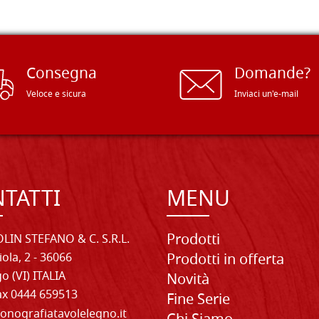
Consegna
Domande?
Veloce e sicura
Inviaci un'e-mail
TATTI
MENU
Prodotti
LIN STEFANO & C. S.R.L.
iola, 2 - 36066
Prodotti in offerta
o (VI) ITALIA
Novità
Fax 0444 659513
Fine Serie
onografiatavolelegno.it