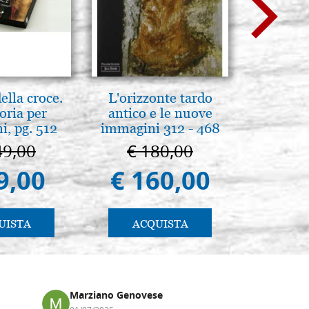
lla croce.
L'orizzonte tardo
Madre di 
oria per
antico e le nuove
36
, pg. 512
immagini 312 - 468
49,00
€ 180,00
€ 1
9,00
€ 160,00
€ 1.
UISTA
ACQUISTA
AC
Marziano Genovese
Anna