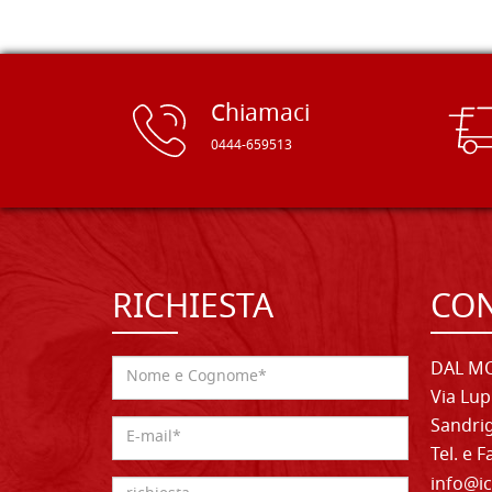
Chiamaci
0444-659513
RICHIESTA
CON
DAL MO
Via Lup
Sandrig
Tel. e 
info@ic