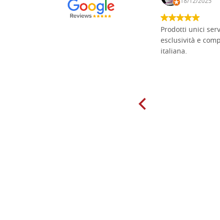
15/01/2025
18/12/2025
Non pratico l'iconografia, ma mi
Prodotti unici ser
cimento con il chip carving. Ho girato
esclusività e com
mari e monti online alla ricerca di
italiana.
tavole di tiglio per poter coltivare il
mio hobby, e ne ho comprate diverse
da diversi fornitori. Ho sempre speso
molto per delle tavole scadenti. Un
giorno sono finito, per caso, sul sito
della Falegnameria Dal Molin e mi si
è aperto un mondo. Tavole di tutte le
misure, e anche di forme particolari...
Ne ho ordinata qualcuna per provare
e devo dire: FINALMENTE! Finalmente
delle tavole di alta qualità, ben
rifinite e a prezzi onesti. Inserito
immediatamente nei miei preferiti il
sito, dal quale conto di ordinare
spesso :) Grazie mille!