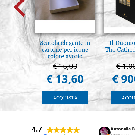
Scatola elegante in
Il Duomo 
cartone per icone
The Cathed
colore avorio
€ 16,00
€ 1.0
€ 13,60
€ 90
ACQUISTA
ACQU
4.7
Andrea Monguzzi
Antonella B