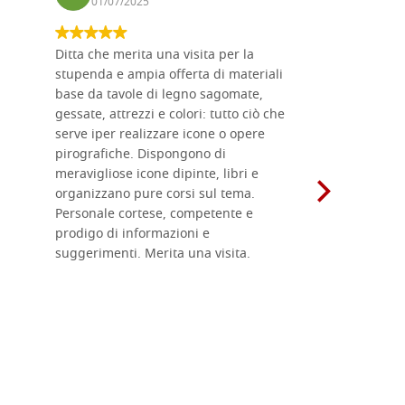
01/07/2025
17/02
Ditta che merita una visita per la
Le tavole i
stupenda e ampia offerta di materiali
da me acqu
base da tavole di legno sagomate,
fornitissi
gessate, attrezzi e colori: tutto ciò che
per esegui
serve iper realizzare icone o opere
un ottimo 
pirografiche. Dispongono di
sono dispo
meravigliose icone dipinte, libri e
di formati
organizzano pure corsi sul tema.
l'imballagg
Personale cortese, competente e
ricevuti c
prodigo di informazioni e
Complimen
suggerimenti. Merita una visita.