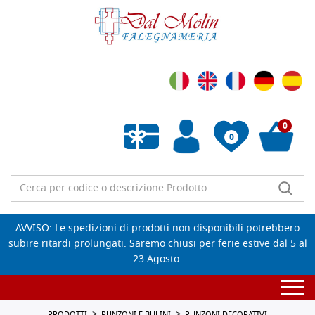
0
0
Wishlist vuota
AVVISO: Le spedizioni di prodotti non disponibili potrebbero
subire ritardi prolungati. Saremo chiusi per ferie estive dal 5 al
23 Agosto.
Togg
navi