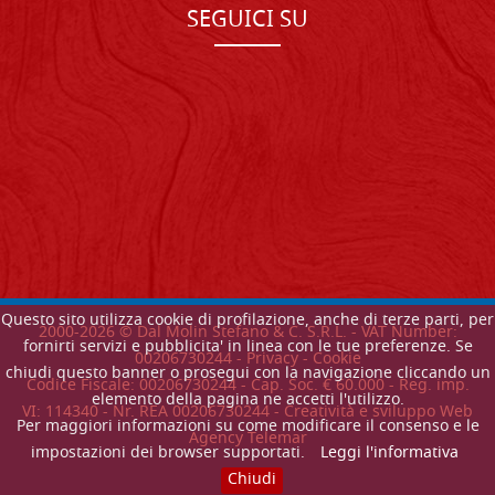
SEGUICI SU
Questo sito utilizza cookie di profilazione, anche di terze parti, per
2000-
2026
© Dal Molin Stefano & C. S.R.L. - VAT Number:
fornirti servizi e pubblicita' in linea con le tue preferenze. Se
00206730244 -
Privacy
-
Cookie
chiudi questo banner o prosegui con la navigazione cliccando un
Codice Fiscale: 00206730244 - Cap. Soc. € 60.000 - Reg. imp.
elemento della pagina ne accetti l'utilizzo.
VI: 114340 - Nr. REA 00206730244 - Creatività e sviluppo Web
Per maggiori informazioni su come modificare il consenso e le
Agency Telemar
impostazioni dei browser supportati.
Leggi l'informativa
Chiudi