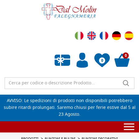
0
0
Wishlist vuota
AVVISO: Le spedizioni di prodotti non disponibili potrebbero
subire ritardi prolungati. Saremo chiusi per ferie estive dal 5 al
23 Agosto.
Togg
navi