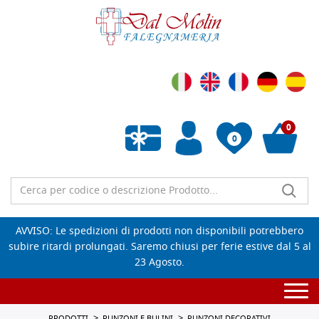
0
0
Wishlist vuota
AVVISO: Le spedizioni di prodotti non disponibili potrebbero
subire ritardi prolungati. Saremo chiusi per ferie estive dal 5 al
23 Agosto.
Togg
navi