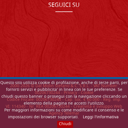
SEGUICI SU
Questo sito utilizza cookie di profilazione, anche di terze parti, per
2000-
2026
© Dal Molin Stefano & C. S.R.L. - VAT Number:
fornirti servizi e pubblicita' in linea con le tue preferenze. Se
00206730244 -
Privacy
-
Cookie
chiudi questo banner o prosegui con la navigazione cliccando un
Codice Fiscale: 00206730244 - Cap. Soc. € 60.000 - Reg. imp.
elemento della pagina ne accetti l'utilizzo.
VI: 114340 - Nr. REA 00206730244 - Creatività e sviluppo Web
Per maggiori informazioni su come modificare il consenso e le
Agency Telemar
impostazioni dei browser supportati.
Leggi l'informativa
Chiudi