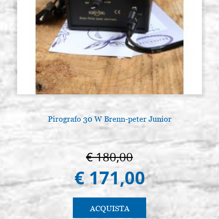
Pirografo 30 W Brenn-peter Junior
A
€ 180,00
€ 171,00
ACQUISTA