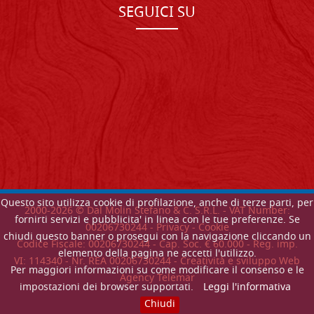
SEGUICI SU
Questo sito utilizza cookie di profilazione, anche di terze parti, per
2000-
2026
© Dal Molin Stefano & C. S.R.L. - VAT Number:
fornirti servizi e pubblicita' in linea con le tue preferenze. Se
00206730244 -
Privacy
-
Cookie
chiudi questo banner o prosegui con la navigazione cliccando un
Codice Fiscale: 00206730244 - Cap. Soc. € 60.000 - Reg. imp.
elemento della pagina ne accetti l'utilizzo.
VI: 114340 - Nr. REA 00206730244 - Creatività e sviluppo Web
Per maggiori informazioni su come modificare il consenso e le
Agency Telemar
impostazioni dei browser supportati.
Leggi l'informativa
Chiudi