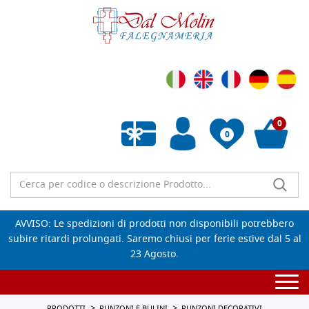
0
0
Wishlist vuota
AVVISO: Le spedizioni di prodotti non disponibili potrebbero
subire ritardi prolungati. Saremo chiusi per ferie estive dal 5 al
23 Agosto.
Togg
navi